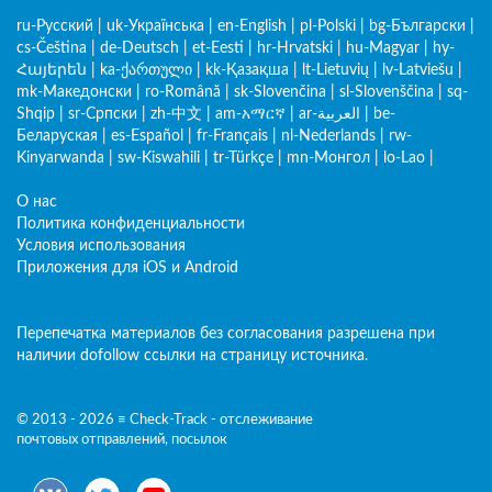
ru-Русский
|
uk-Українська
|
en-English
|
pl-Polski
|
bg-Български
|
cs-Čeština
|
de-Deutsch
|
et-Eesti
|
hr-Hrvatski
|
hu-Magyar
|
hy-
Հայերեն
|
ka-ქართული
|
kk-Қазақша
|
lt-Lietuvių
|
lv-Latviešu
|
mk-Македонски
|
ro-Română
|
sk-Slovenčina
|
sl-Slovenščina
|
sq-
Shqip
|
sr-Српски
|
zh-中文
|
am-አማርኛ
|
ar-العربية
|
be-
Беларуская
|
es-Español
|
fr-Français
|
nl-Nederlands
|
rw-
Kinyarwanda
|
sw-Kiswahili
|
tr-Türkçe
|
mn-Монгол
|
lo-Lao
|
О нас
Политика конфиденциальности
Условия использования
Приложения для iOS и Android
Перепечатка материалов без согласования разрешена при
наличии dofollow ссылки на страницу источника.
© 2013 - 2026 ≡ Check-Track - отслеживание
почтовых отправлений, посылок