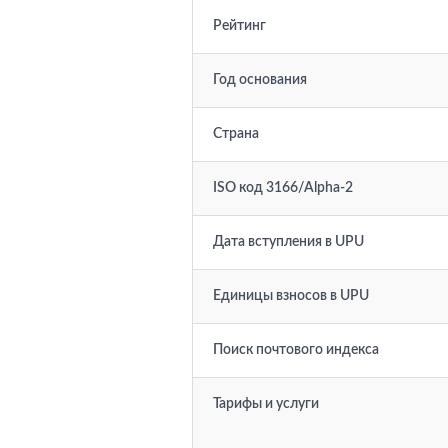
Рейтинг
Год основания
Страна
ISO код 3166/Alpha-2
Дата вступления в UPU
Единицы взносов в UPU
Поиск почтового индекса
Тарифы и услуги