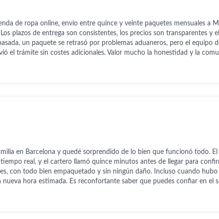
da de ropa online, envío entre quince y veinte paquetes mensuales a Mal
 Los plazos de entrega son consistentes, los precios son transparentes y el
pasada, un paquete se retrasó por problemas aduaneros, pero el equipo d
 el trámite sin costes adicionales. Valor mucho la honestidad y la comun
milia en Barcelona y quedé sorprendido de lo bien que funcionó todo. El
empo real, y el cartero llamó quince minutos antes de llegar para confir
nes, con todo bien empaquetado y sin ningún daño. Incluso cuando hubo u
 nueva hora estimada. Es reconfortante saber que puedes confiar en el se