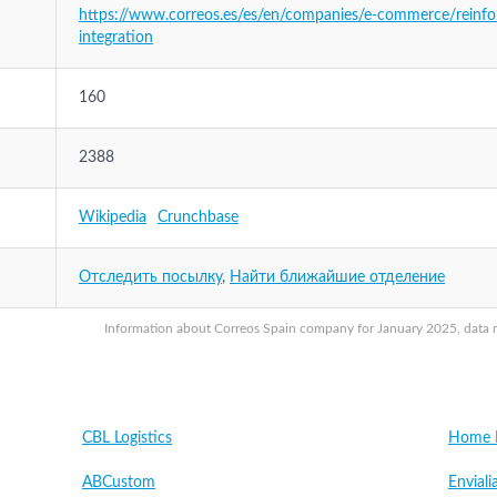
https://www.correos.es/es/en/companies/e-commerce/reinfor
integration
160
2388
Wikipedia
Crunchbase
Отследить посылку
,
Найти ближайшие отделение
Information about Correos Spain company for January 2025, data ma
CBL Logistics
Home L
ABCustom
Enviali