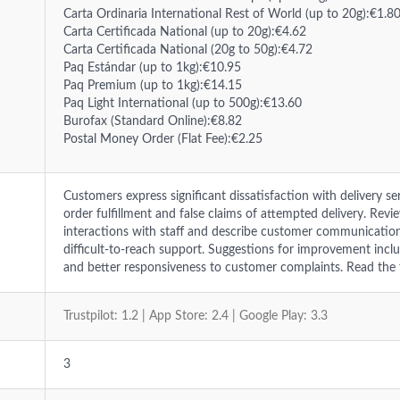
Carta Ordinaria International Rest of World (up to 20g):€1.8
Carta Certificada National (up to 20g):€4.62
Carta Certificada National (20g to 50g):€4.72
Paq Estándar (up to 1kg):€10.95
Paq Premium (up to 1kg):€14.15
Paq Light International (up to 500g):€13.60
Burofax (Standard Online):€8.82
Postal Money Order (Flat Fee):€2.25
Customers express significant dissatisfaction with delivery ser
order fulfillment and false claims of attempted delivery. Revi
interactions with staff and describe customer communications
difficult-to-reach support. Suggestions for improvement inc
and better responsiveness to customer complaints. Read the fu
Trustpilot: 1.2 | App Store: 2.4 | Google Play: 3.3
3