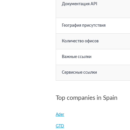
Документация API
География присутствия
Количество офисов
Важные ссылки
Сервисные ссылки
Top companies in Spain
Ader
GTD