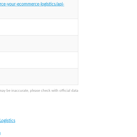
ce-your-ecommerce-logistics/api-
y be inaccurate, please check with official data
ogistics
a