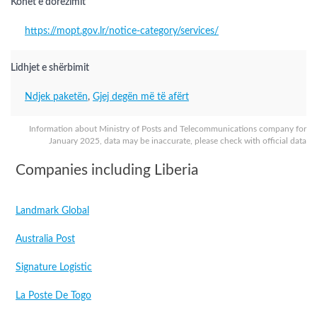
Kohët e dorëzimit
https://mopt.gov.lr/notice-category/services/
Lidhjet e shërbimit
Ndjek paketën
,
Gjej degën më të afërt
Information about Ministry of Posts and Telecommunications company for
January 2025, data may be inaccurate, please check with official data
Companies including Liberia
Landmark Global
Australia Post
Signature Logistic
La Poste De Togo