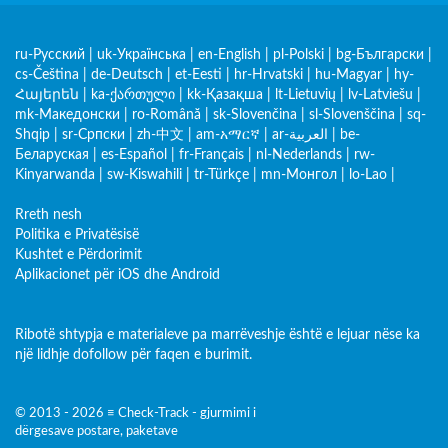
ru-Русский
|
uk-Українська
|
en-English
|
pl-Polski
|
bg-Български
|
cs-Čeština
|
de-Deutsch
|
et-Eesti
|
hr-Hrvatski
|
hu-Magyar
|
hy-
Հայերեն
|
ka-ქართული
|
kk-Қазақша
|
lt-Lietuvių
|
lv-Latviešu
|
mk-Македонски
|
ro-Română
|
sk-Slovenčina
|
sl-Slovenščina
|
sq-
Shqip
|
sr-Српски
|
zh-中文
|
am-አማርኛ
|
ar-العربية
|
be-
Беларуская
|
es-Español
|
fr-Français
|
nl-Nederlands
|
rw-
Kinyarwanda
|
sw-Kiswahili
|
tr-Türkçe
|
mn-Монгол
|
lo-Lao
|
Rreth nesh
Politika e Privatësisë
Kushtet e Përdorimit
Aplikacionet për iOS dhe Android
Ribotë shtypja e materialeve pa marrëveshje është e lejuar nëse ka
një lidhje dofollow për faqen e burimit.
© 2013 - 2026 ≡ Check-Track - gjurmimi i
dërgesave postare, paketave