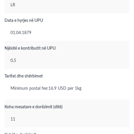
LR
Data e hyrjes në UPU
01.04.1879
Njësitë e kontributit në UPU
0,5
Tarifat dhe shërbimet
Minimum postal fee:16.9 USD per 1kg
Koha mesatare e dorëzimit (ditë)
11