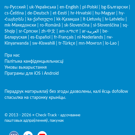
ru-Русский
|
uk-Українська
|
en-English
|
pl-Polski
|
bg-Български
|
cs-Čeština
|
de-Deutsch
|
et-Eesti
|
hr-Hrvatski
|
hu-Magyar
|
hy-
Հայերեն
|
ka-ქართული
|
kk-Қазақша
|
lt-Lietuvių
|
lv-Latviešu
|
mk-Македонски
|
ro-Română
|
sk-Slovenčina
|
sl-Slovenščina
|
sq-
Shqip
|
sr-Српски
|
zh-中文
|
am-አማርኛ
|
ar-العربية
|
be-
Беларуская
|
es-Español
|
fr-Français
|
nl-Nederlands
|
rw-
Kinyarwanda
|
sw-Kiswahili
|
tr-Türkçe
|
mn-Монгол
|
lo-Lao
|
Пра нас
Палітыка канфіденцыяльнасці
Умовы выкарыстання
Праграмы для iOS і Android
Перадрук матэрыялаў без згоды дазволены, калі ёсць dofollow
спасылка на старонку крыніцы.
© 2013 - 2026 ≡ Check-Track - адсочванне
паштовых адпраўленняў, пакунак