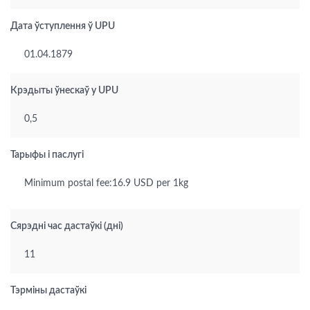
Дата ўступлення ў UPU
01.04.1879
Крэдыты ўнескаў у UPU
0,5
Тарыфы і паслугі
Minimum postal fee:16.9 USD per 1kg
Сярэдні час дастаўкі (дні)
11
Тэрміны дастаўкі