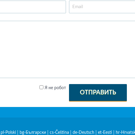
Я не робот
ОТПРАВИТЬ
|
pl-Polski
|
bg-Български
|
cs-Čeština
|
de-Deutsch
|
et-Eesti
|
hr-Hrvatsk