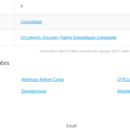
6
Crunchbase
Отследить посылку
,
Найти ближайшие отделение
Information about 13ten company for January 2025, data ma
ates
American Airlines Cargo
OTX Lo
Бандеролька
Amerije
Email: