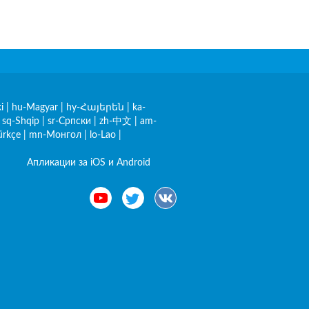
i
|
hu-Magyar
|
hy-Հայերեն
|
ka-
|
sq-Shqip
|
sr-Српски
|
zh-中文
|
am-
ürkçe
|
mn-Монгол
|
lo-Lao
|
Апликации за iOS и Android