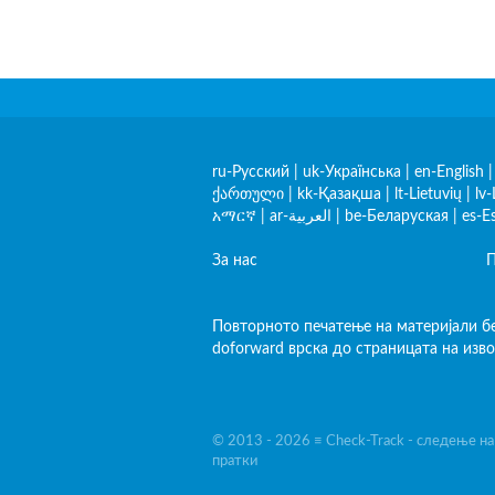
ru-Русский
|
uk-Українська
|
en-English
ქართული
|
kk-Қазақша
|
lt-Lietuvių
|
lv-
አማርኛ
|
ar-العربية
|
be-Беларуская
|
es-E
За нас
П
Повторното печатење на материјали бе
doforward врска до страницата на изво
© 2013 - 2026 ≡ Check-Track - следење н
пратки