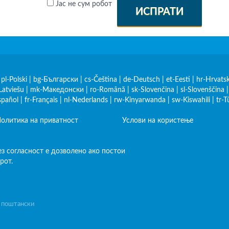
Јас не сум робот
ИСПРАТИ
|
pl-Polski
|
bg-Български
|
cs-Čeština
|
de-Deutsch
|
et-Eesti
|
hr-Hrvatsk
Latviešu
|
mk-Македонски
|
ro-Română
|
sk-Slovenčina
|
sl-Slovenščina
spañol
|
fr-Français
|
nl-Nederlands
|
rw-Kinyarwanda
|
sw-Kiswahili
|
tr-T
олитика на приватност
Услови на користење
з согласност е дозволено ако постои
рот.
а поштански