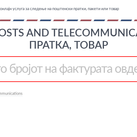
онлајн услуга за следење на поштенски пратки, пакети или товар
POSTS AND TELECOMMUNI
ПРАТКА, ТОВАР
ommunications