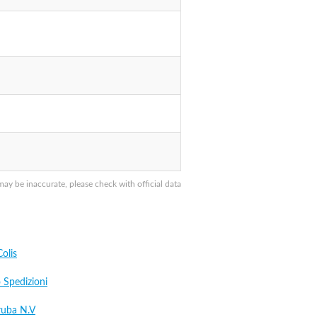
y be inaccurate, please check with official data
Colis
Spedizioni
ruba N.V