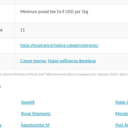
Minimum postal fee:16.9 USD per 1kg
и)
11
https://mopt.gov.lr/notice-category/services/
Следи пратка
,
Најди најблиска филијала
n about Ministry of Posts and Telecommunications company for January 2025, data ma
a
SpeedX
Relais 
Royal Shipments
Mondo 
s
Íslandspóstur hf
Post A