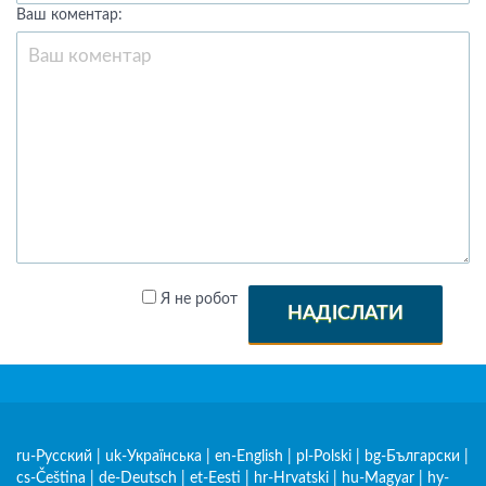
Ваш коментар:
Я не робот
НАДІСЛАТИ
ru-Русский
|
uk-Українська
|
en-English
|
pl-Polski
|
bg-Български
|
cs-Čeština
|
de-Deutsch
|
et-Eesti
|
hr-Hrvatski
|
hu-Magyar
|
hy-