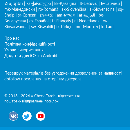
Հայերեն
|
ka-ქართული
|
kk-Қазақша
|
lt-Lietuvių
|
lv-Latviešu
|
mk-Македонски
|
ro-Română
|
sk-Slovenčina
|
sl-Slovenščina
|
sq-
Shqip
|
sr-Српски
|
zh-中文
|
am-አማርኛ
|
ar-العربية
|
be-
Беларуская
|
es-Español
|
fr-Français
|
nl-Nederlands
|
rw-
Kinyarwanda
|
sw-Kiswahili
|
tr-Türkçe
|
mn-Монгол
|
lo-Lao
|
Про нас
Політика конфіденційності
Умови використання
Додатки для iOS та Android
Передрук матеріалів без узгодження дозволений за наявності
dofollow посилання на сторінку джерела.
© 2013 - 2026 ≡ Check-Track - відстеження
поштових відправлень, посилок