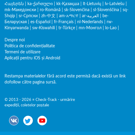
Հայերեն
|
ka-ქართული
|
kk-Қазақша
|
lt-Lietuvių
|
lv-Latviešu
|
mk-Македонски
|
ro-Română
|
sk-Slovenčina
|
sl-Slovenščina
|
sq-
Shqip
|
sr-Српски
|
zh-中文
|
am-አማርኛ
|
ar-العربية
|
be-
Беларуская
|
es-Español
|
fr-Français
|
nl-Nederlands
|
rw-
Kinyarwanda
|
sw-Kiswahili
|
tr-Türkçe
|
mn-Монгол
|
lo-Lao
|
Despre noi
Politica de confidențialitate
Termeni de utilizare
Aplicații pentru iOS și Android
Restampa materialelor fără acord este permisă dacă există un link
dofollow către pagina sursă.
© 2013 - 2026 ≡ Check-Track - urmărire
expediții, coletelor poștale