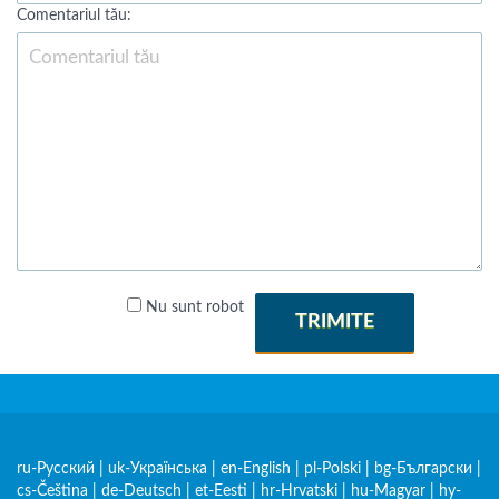
Comentariul tău:
Nu sunt robot
TRIMITE
ru-Русский
|
uk-Українська
|
en-English
|
pl-Polski
|
bg-Български
|
cs-Čeština
|
de-Deutsch
|
et-Eesti
|
hr-Hrvatski
|
hu-Magyar
|
hy-