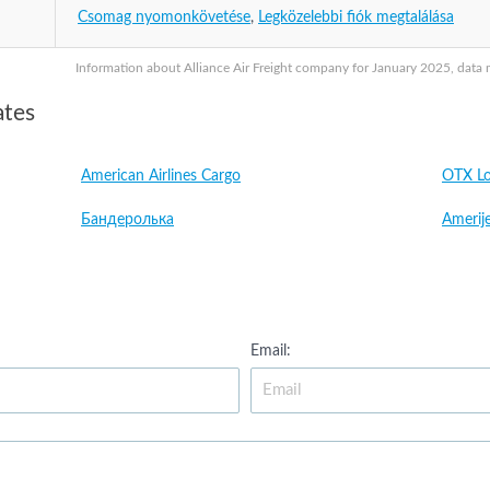
Csomag nyomonkövetése
,
Legközelebbi fiók megtalálása
Information about Alliance Air Freight company for January 2025, data m
ates
American Airlines Cargo
OTX Lo
Бандеролька
Amerije
Email: