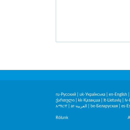
ru-Русский
|
uk-Українська
|
en-English
ქართული
|
kk-Қазақша
|
lt-Lietuvių
|
lv-
አማርኛ
|
ar-العربية
|
be-Беларуская
|
es-E
Rólunk
A