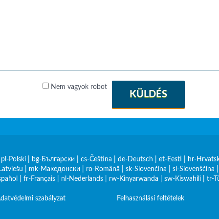
Nem vagyok robot
KÜLDÉS
|
pl-Polski
|
bg-Български
|
cs-Čeština
|
de-Deutsch
|
et-Eesti
|
hr-Hrvatsk
Latviešu
|
mk-Македонски
|
ro-Română
|
sk-Slovenčina
|
sl-Slovenščina
spañol
|
fr-Français
|
nl-Nederlands
|
rw-Kinyarwanda
|
sw-Kiswahili
|
tr-T
datvédelmi szabályzat
Felhasználási feltételek