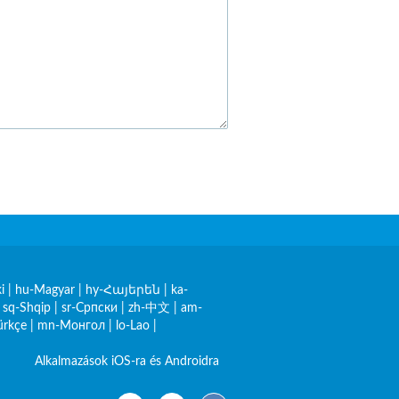
i
|
hu-Magyar
|
hy-Հայերեն
|
ka-
|
sq-Shqip
|
sr-Српски
|
zh-中文
|
am-
ürkçe
|
mn-Монгол
|
lo-Lao
|
Alkalmazások iOS-ra és Androidra