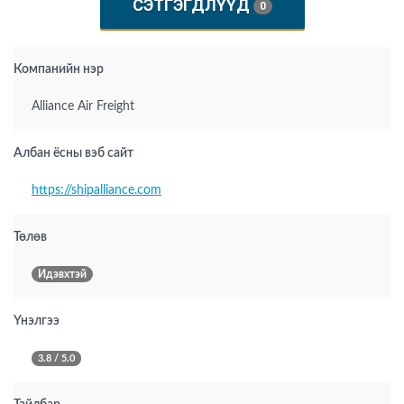
СЭТГЭГДЛҮҮД
0
Компанийн нэр
Alliance Air Freight
Албан ёсны вэб сайт
https://shipalliance.com
Төлөв
Идэвхтэй
Үнэлгээ
3.8 / 5.0