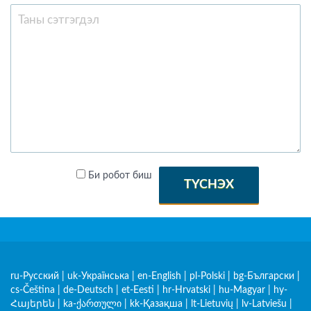
Би робот биш
ТҮСНЭХ
ru-Русский
|
uk-Українська
|
en-English
|
pl-Polski
|
bg-Български
|
cs-Čeština
|
de-Deutsch
|
et-Eesti
|
hr-Hrvatski
|
hu-Magyar
|
hy-
Հայերեն
|
ka-ქართული
|
kk-Қазақша
|
lt-Lietuvių
|
lv-Latviešu
|