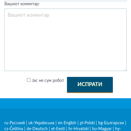
Вашиот коментар:
Јас не сум робот
ИСПРАТИ
ru-Русский
|
uk-Українська
|
en-English
|
pl-Polski
|
bg-Български
|
cs-Čeština
|
de-Deutsch
|
et-Eesti
|
hr-Hrvatski
|
hu-Magyar
|
hy-