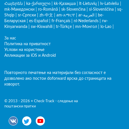
Հայերեն
|
ka-ქართული
|
kk-Қазақша
|
lt-Lietuvių
|
lv-Latviešu
|
mk-Македонски
|
ro-Română
|
sk-Slovenčina
|
sl-Slovenščina
|
sq-
Shqip
|
sr-Српски
|
zh-中文
|
am-አማርኛ
|
ar-العربية
|
be-
Беларуская
|
es-Español
|
fr-Français
|
nl-Nederlands
|
rw-
Kinyarwanda
|
sw-Kiswahili
|
tr-Türkçe
|
mn-Монгол
|
lo-Lao
|
За нас
Политика на приватност
Услови на користење
Апликации за iOS и Android
Повторното печатење на материјали без согласност е
дозволено ако постои doforward врска до страницата на
изворот.
© 2013 - 2026 ≡ Check-Track - следење на
поштански пратки