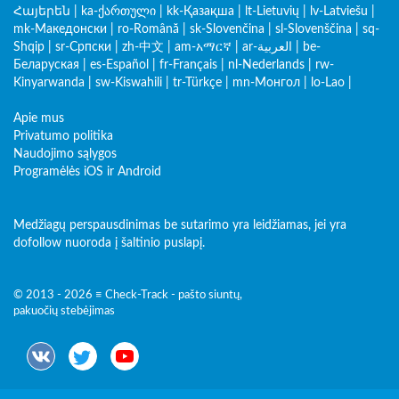
Հայերեն
|
ka-ქართული
|
kk-Қазақша
|
lt-Lietuvių
|
lv-Latviešu
|
mk-Македонски
|
ro-Română
|
sk-Slovenčina
|
sl-Slovenščina
|
sq-
Shqip
|
sr-Српски
|
zh-中文
|
am-አማርኛ
|
ar-العربية
|
be-
Беларуская
|
es-Español
|
fr-Français
|
nl-Nederlands
|
rw-
Kinyarwanda
|
sw-Kiswahili
|
tr-Türkçe
|
mn-Монгол
|
lo-Lao
|
Apie mus
Privatumo politika
Naudojimo sąlygos
Programėlės iOS ir Android
Medžiagų perspausdinimas be sutarimo yra leidžiamas, jei yra
dofollow nuoroda į šaltinio puslapį.
© 2013 - 2026 ≡ Check-Track - pašto siuntų,
pakuočių stebėjimas