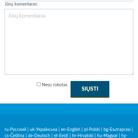
Jūsų komentaras:
Nesu robotas
SIŲSTI
ru-Русский
|
uk-Українська
|
en-English
|
pl-Polski
|
bg-Български
|
cs-Čeština
|
de-Deutsch
|
et-Eesti
|
hr-Hrvatski
|
hu-Magyar
|
hy-