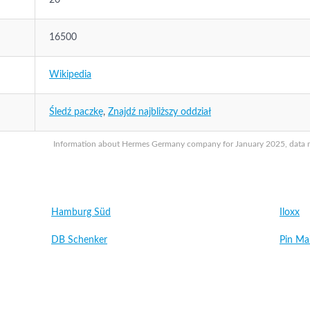
20
16500
Wikipedia
Śledź paczkę
,
Znajdź najbliższy oddział
Information about Hermes Germany company for January 2025, data may
Hamburg Süd
Iloxx
DB Schenker
Pin Ma