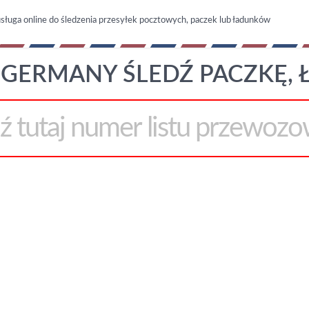
sługa online do śledzenia przesyłek pocztowych, paczek lub ładunków
GERMANY ŚLEDŹ PACZKĘ,