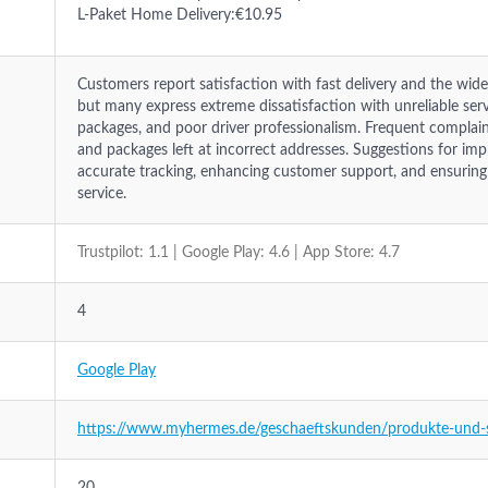
L-Paket Home Delivery:€10.95
Customers report satisfaction with fast delivery and the wid
but many express extreme dissatisfaction with unreliable servi
packages, and poor driver professionalism. Frequent complaints 
and packages left at incorrect addresses. Suggestions for i
accurate tracking, enhancing customer support, and ensuring 
service.
Trustpilot: 1.1 | Google Play: 4.6 | App Store: 4.7
4
Google Play
https://www.myhermes.de/geschaeftskunden/produkte-und-s