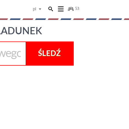
53
pl
 ŁADUNEK
ŚLEDŹ