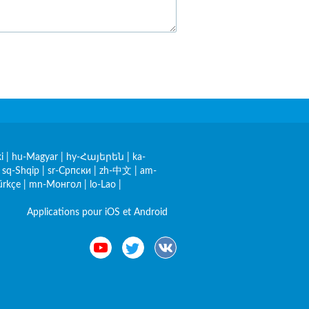
i
|
hu-Magyar
|
hy-Հայերեն
|
ka-
|
sq-Shqip
|
sr-Српски
|
zh-中文
|
am-
ürkçe
|
mn-Монгол
|
lo-Lao
|
Applications pour iOS et Android