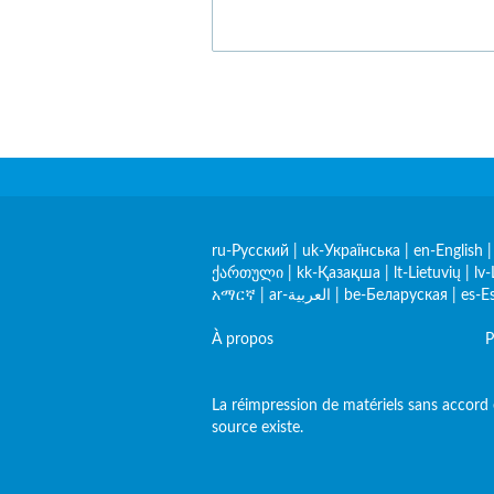
ru-Русский
|
uk-Українська
|
en-English
ქართული
|
kk-Қазақша
|
lt-Lietuvių
|
lv-
አማርኛ
|
ar-العربية
|
be-Беларуская
|
es-E
À propos
P
La réimpression de matériels sans accord e
source existe.