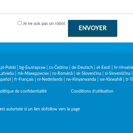
Je ne suis pas un robot
ENVOYER
|
pl-Polski
|
bg-Български
|
cs-Čeština
|
de-Deutsch
|
et-Eesti
|
hr-Hrvatsk
Latviešu
|
mk-Македонски
|
ro-Română
|
sk-Slovenčina
|
sl-Slovenščina
spañol
|
fr-Français
|
nl-Nederlands
|
rw-Kinyarwanda
|
sw-Kiswahili
|
tr-T
olitique de confidentialité
Conditions d'utilisation
st autorisée si un lien dofollow vers la page