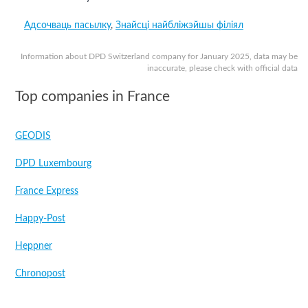
Адсочваць пасылку
,
Знайсці найбліжэйшы філіял
Information about DPD Switzerland company for January 2025, data may be
inaccurate, please check with official data
Top companies in France
GEODIS
DPD Luxembourg
France Express
Happy-Post
Heppner
Chronopost