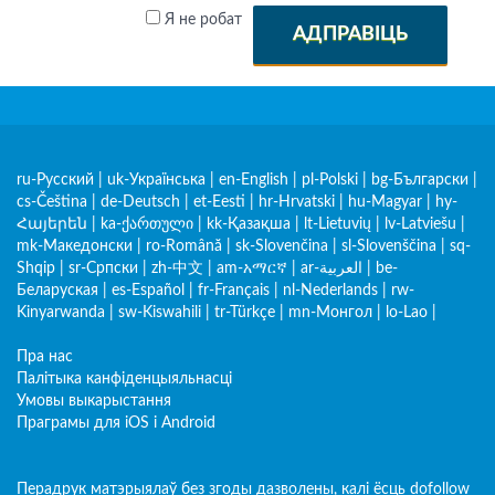
Я не робат
АДПРАВІЦЬ
ru-Русский
|
uk-Українська
|
en-English
|
pl-Polski
|
bg-Български
|
cs-Čeština
|
de-Deutsch
|
et-Eesti
|
hr-Hrvatski
|
hu-Magyar
|
hy-
Հայերեն
|
ka-ქართული
|
kk-Қазақша
|
lt-Lietuvių
|
lv-Latviešu
|
mk-Македонски
|
ro-Română
|
sk-Slovenčina
|
sl-Slovenščina
|
sq-
Shqip
|
sr-Српски
|
zh-中文
|
am-አማርኛ
|
ar-العربية
|
be-
Беларуская
|
es-Español
|
fr-Français
|
nl-Nederlands
|
rw-
Kinyarwanda
|
sw-Kiswahili
|
tr-Türkçe
|
mn-Монгол
|
lo-Lao
|
Пра нас
Палітыка канфіденцыяльнасці
Умовы выкарыстання
Праграмы для iOS і Android
Перадрук матэрыялаў без згоды дазволены, калі ёсць dofollow