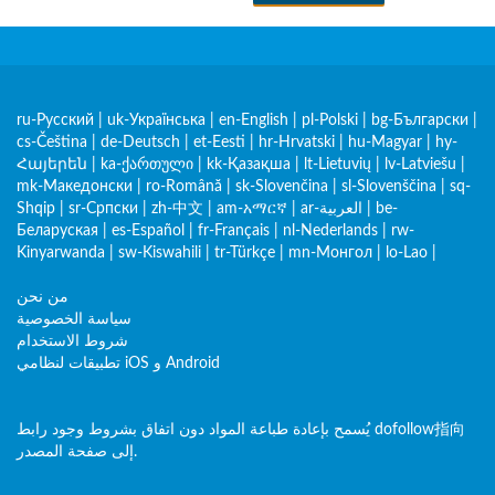
ru-Русский
|
uk-Українська
|
en-English
|
pl-Polski
|
bg-Български
|
cs-Čeština
|
de-Deutsch
|
et-Eesti
|
hr-Hrvatski
|
hu-Magyar
|
hy-
Հայերեն
|
ka-ქართული
|
kk-Қазақша
|
lt-Lietuvių
|
lv-Latviešu
|
mk-Македонски
|
ro-Română
|
sk-Slovenčina
|
sl-Slovenščina
|
sq-
be-
|
ar-العربية
|
am-አማርኛ
|
zh-中文
|
sr-Српски
|
Shqip
Беларуская
|
es-Español
|
fr-Français
|
nl-Nederlands
|
rw-
Kinyarwanda
|
sw-Kiswahili
|
tr-Türkçe
|
mn-Монгол
|
lo-Lao
|
من نحن
سياسة الخصوصية
شروط الاستخدام
تطبيقات لنظامي iOS و Android
يُسمح بإعادة طباعة المواد دون اتفاق بشروط وجود رابط dofollow指向
إلى صفحة المصدر.