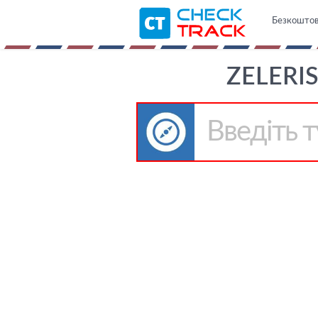
Безкоштовн
ZELERI