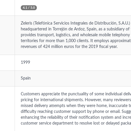
4.1 / 5.0
Zeleris (Telefónica Servicios Integrales de Distribución, S.A.U
headquartered in Torrejón de Ardoz, Spain, as a subsidiary o
provides transport, logistics, and wholesale mobile telephony
territories for more than 1,000 clients. It employs approxim
revenues of 424 million euros for the 2019 fiscal year.
1999
Spain
Customers appreciate the punctuality of some individual del
pricing for international shipments. However, many reviewers 
missed delivery attempts when they were home, inaccurate t
difficulty reaching customer support by phone or email. Sug
enhancing the reliability of their notification system and incr
customer service department to resolve lost or delayed packa