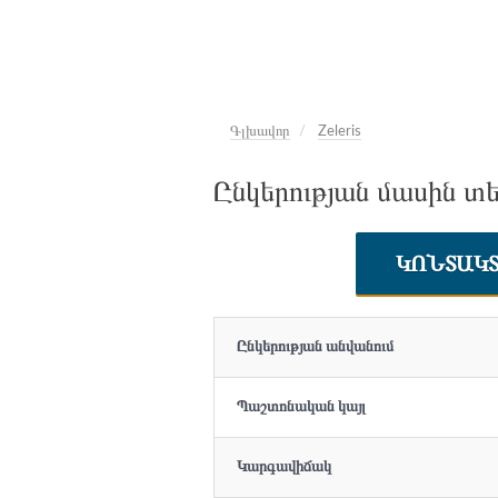
Գլխավոր
Zeleris
Ընկերության մասին տեղ
ԿՈՆՏԱԿ
Ընկերության անվանում
Պաշտոնական կայլ
Կարգավիճակ