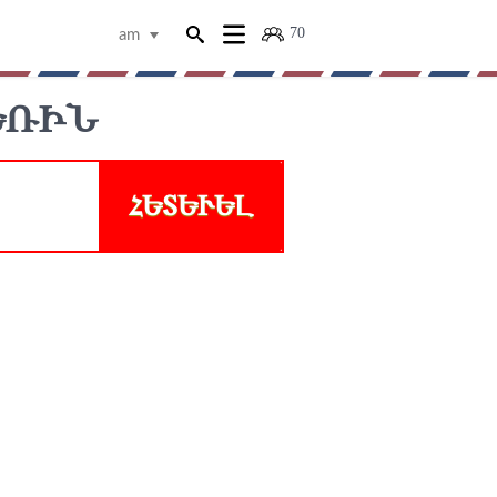
70
am
ՌԻՆ
ՀԵՏԵՒԵԼ