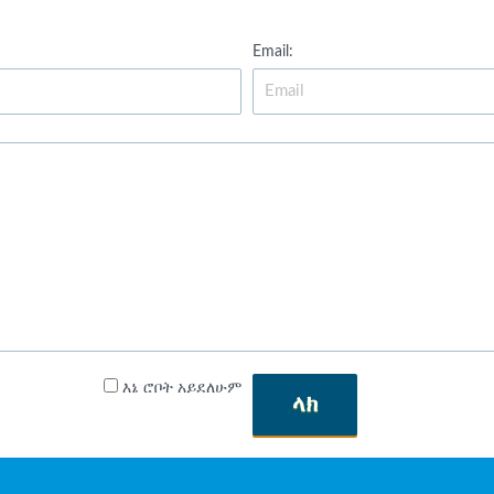
Email:
እኔ ሮቦት አይደለሁም
ላክ