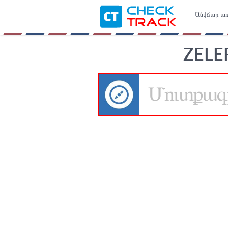
Անվճար առ
ZELE