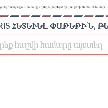
ցանց ծառայություն փոստային իրերի, փաթեթների կամ բեռի հետևման համար
RIS ՀԵՏԵՒԵԼ ՓԱԹԵԹԻՆ, ԲԵ