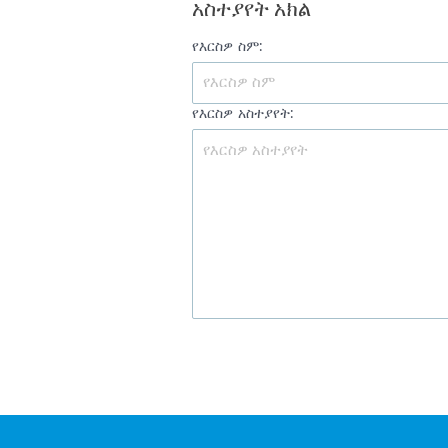
አስተያየት አክል
የእርስዎ ስም:
የእርስዎ አስተያየት: