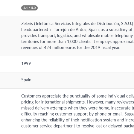
4.1 / 5.0
Zeleris (Telefónica Servicios Integrales de Distribución, S.A.U
headquartered in Torrejón de Ardoz, Spain, as a subsidiary o
provides transport, logistics, and wholesale mobile telephony
territories for more than 1,000 clients. It employs approxim
revenues of 424 million euros for the 2019 fiscal year.
1999
Spain
Customers appreciate the punctuality of some individual del
pricing for international shipments. However, many reviewers 
missed delivery attempts when they were home, inaccurate t
difficulty reaching customer support by phone or email. Sug
enhancing the reliability of their notification system and incr
customer service department to resolve lost or delayed packa