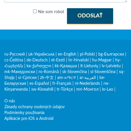
Nie som robot
ODOSLAŤ
ru-Русский
|
uk-Українська
|
en-English
|
pl-Polski
|
bg-Български
|
cs-Čeština
|
de-Deutsch
|
et-Eesti
|
hr-Hrvatski
|
hu-Magyar
|
hy-
Հայերեն
|
ka-ქართული
|
kk-Қазақша
|
lt-Lietuvių
|
lv-Latviešu
|
mk-Македонски
|
ro-Română
|
sk-Slovenčina
|
sl-Slovenščina
|
sq-
Shqip
|
sr-Српски
|
zh-中文
|
am-አማርኛ
|
ar-العربية
|
be-
Беларуская
|
es-Español
|
fr-Français
|
nl-Nederlands
|
rw-
Kinyarwanda
|
sw-Kiswahili
|
tr-Türkçe
|
mn-Монгол
|
lo-Lao
|
O nás
Zásady ochrany osobných údajov
Podmienky používania
Aplikácie pre iOS a Android