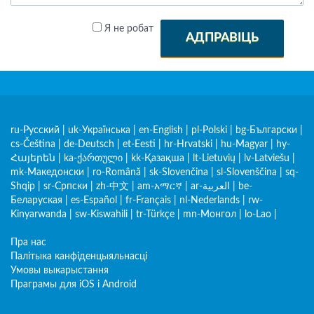
Я не робат
АДПРАВІЦЬ
ru-Русский
|
uk-Українська
|
en-English
|
pl-Polski
|
bg-Български
|
cs-Čeština
|
de-Deutsch
|
et-Eesti
|
hr-Hrvatski
|
hu-Magyar
|
hy-
Հայերեն
|
ka-ქართული
|
kk-Қазақша
|
lt-Lietuvių
|
lv-Latviešu
|
mk-Македонски
|
ro-Română
|
sk-Slovenčina
|
sl-Slovenščina
|
sq-
Shqip
|
sr-Српски
|
zh-中文
|
am-አማርኛ
|
ar-العربية
|
be-
Беларуская
|
es-Español
|
fr-Français
|
nl-Nederlands
|
rw-
Kinyarwanda
|
sw-Kiswahili
|
tr-Türkçe
|
mn-Монгол
|
lo-Lao
|
Пра нас
Палітыка канфіденцыяльнасці
Умовы выкарыстання
Праграмы для iOS і Android