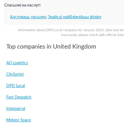
Спасылкі на паслугі
Адсочваць пасылку
,
Знайсці найбліжэйшы філіял
Information about DPD Local company for January 2025, data may be
inaccurate, please check with official data
Top companies in United Kingdom
AO Logistics
CitySprint
DPD Local
Fast Despatch
Interparcel
Meteor Space