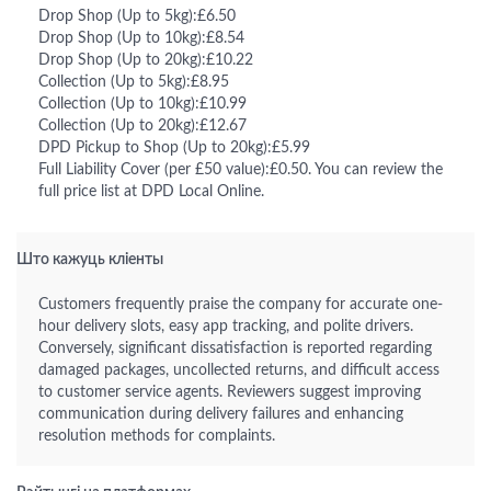
Drop Shop (Up to 5kg):£6.50
Drop Shop (Up to 10kg):£8.54
Drop Shop (Up to 20kg):£10.22
Collection (Up to 5kg):£8.95
Collection (Up to 10kg):£10.99
Collection (Up to 20kg):£12.67
DPD Pickup to Shop (Up to 20kg):£5.99
Full Liability Cover (per £50 value):£0.50. You can review the
full price list at DPD Local Online.
Што кажуць кліенты
Customers frequently praise the company for accurate one-
hour delivery slots, easy app tracking, and polite drivers.
Conversely, significant dissatisfaction is reported regarding
damaged packages, uncollected returns, and difficult access
to customer service agents. Reviewers suggest improving
communication during delivery failures and enhancing
resolution methods for complaints.