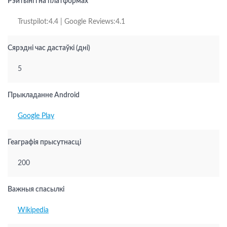
Рэйтынгі на платформах
Trustpilot:4.4 | Google Reviews:4.1
Сярэдні час дастаўкі (дні)
5
Прыкладанне Android
Google Play
Геаграфія прысутнасці
200
Важныя спасылкі
Wikipedia