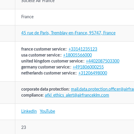
Société Air France
France
45 rue de Paris, Tremblay-en-France, 95747, France
france customer service:
:
+33141235123
usa customer service:
:
+18005566000
united kingdom customer service:
:
+4402087503300
germany customer service:
:
+491806000255
netherlands customer service:
:
+31206498000
corporate data protection:
mail.data.protection.officer@airfra
compliance:
afkl_ethics_alert@airfranceklm.com
LinkedIn
YouTube
23