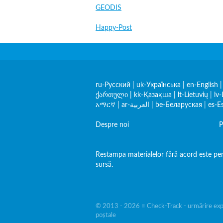
GEODIS
Happy-Post
ru-Русский
|
uk-Українська
|
en-English
ქართული
|
kk-Қазақша
|
lt-Lietuvių
|
lv-
አማርኛ
|
ar-العربية
|
be-Беларуская
|
es-E
Despre noi
P
Restampa materialelor fără acord este per
sursă.
© 2013 - 2026 ≡ Check-Track - urmărire exped
poștale