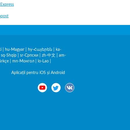
 Express
post
i
|
hu-Magyar
|
hy-Հայերեն
|
ka-
|
sq-Shqip
|
sr-Српски
|
zh-中文
|
am-
ürkçe
|
mn-Монгол
|
lo-Lao
|
Aplicații pentru iOS și Android