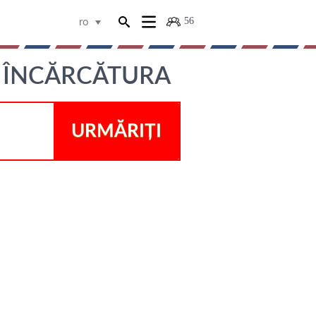
56
ro
, ÎNCĂRCĂTURA
URMĂRIȚI