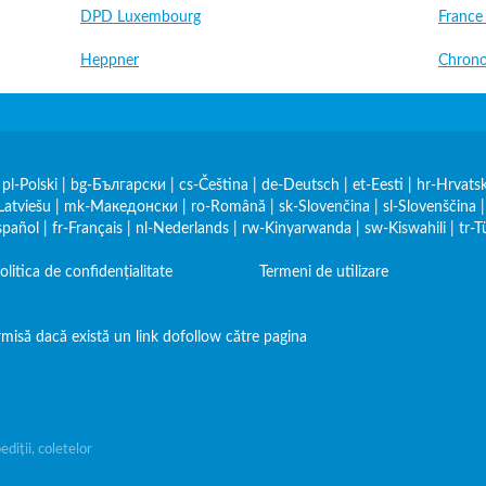
DPD Luxembourg
France
Heppner
Chrono
|
pl-Polski
|
bg-Български
|
cs-Čeština
|
de-Deutsch
|
et-Eesti
|
hr-Hrvatsk
Latviešu
|
mk-Македонски
|
ro-Română
|
sk-Slovenčina
|
sl-Slovenščina
spañol
|
fr-Français
|
nl-Nederlands
|
rw-Kinyarwanda
|
sw-Kiswahili
|
tr-T
olitica de confidențialitate
Termeni de utilizare
misă dacă există un link dofollow către pagina
iții, coletelor