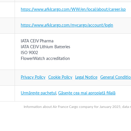
https://www.afklcargo.com/WW/en/local/about/career.jsp
https://www.afklcargo.com/mycargo/account/login
IATA CEIV Pharma
IATA CEIV Lithium Batteries
ISO 9002
FlowerWatch accreditation
Privacy Policy
Cookie Policy
Legal Notice
General Conditio
Urmărește pachetul
,
Găsește cea mai apropiată filială
Information about Air France Cargo company for January 2025, data ma