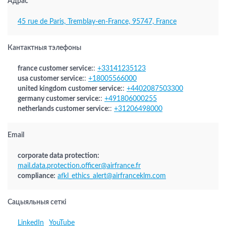
Адрас
45 rue de Paris, Tremblay-en-France, 95747, France
Кантактныя тэлефоны
france customer service:
:
+33141235123
usa customer service:
:
+18005566000
united kingdom customer service:
:
+4402087503300
germany customer service:
:
+491806000255
netherlands customer service:
:
+31206498000
Email
corporate data protection:
mail.data.protection.officer@airfrance.fr
compliance:
afkl_ethics_alert@airfranceklm.com
Сацыяльныя сеткі
LinkedIn
YouTube