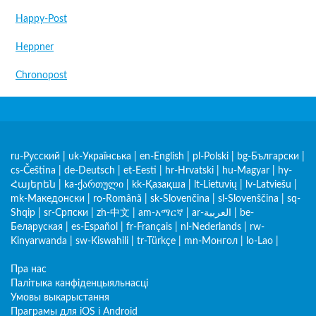
Happy-Post
Heppner
Chronopost
ru-Русский
|
uk-Українська
|
en-English
|
pl-Polski
|
bg-Български
|
cs-Čeština
|
de-Deutsch
|
et-Eesti
|
hr-Hrvatski
|
hu-Magyar
|
hy-
Հայերեն
|
ka-ქართული
|
kk-Қазақша
|
lt-Lietuvių
|
lv-Latviešu
|
mk-Македонски
|
ro-Română
|
sk-Slovenčina
|
sl-Slovenščina
|
sq-
Shqip
|
sr-Српски
|
zh-中文
|
am-አማርኛ
|
ar-العربية
|
be-
Беларуская
|
es-Español
|
fr-Français
|
nl-Nederlands
|
rw-
Kinyarwanda
|
sw-Kiswahili
|
tr-Türkçe
|
mn-Монгол
|
lo-Lao
|
Пра нас
Палітыка канфіденцыяльнасці
Умовы выкарыстання
Праграмы для iOS і Android