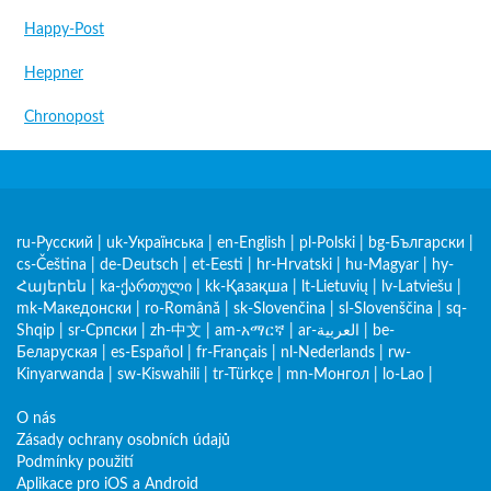
Happy-Post
Heppner
Chronopost
ru-Русский
|
uk-Українська
|
en-English
|
pl-Polski
|
bg-Български
|
cs-Čeština
|
de-Deutsch
|
et-Eesti
|
hr-Hrvatski
|
hu-Magyar
|
hy-
Հայերեն
|
ka-ქართული
|
kk-Қазақша
|
lt-Lietuvių
|
lv-Latviešu
|
mk-Македонски
|
ro-Română
|
sk-Slovenčina
|
sl-Slovenščina
|
sq-
Shqip
|
sr-Српски
|
zh-中文
|
am-አማርኛ
|
ar-العربية
|
be-
Беларуская
|
es-Español
|
fr-Français
|
nl-Nederlands
|
rw-
Kinyarwanda
|
sw-Kiswahili
|
tr-Türkçe
|
mn-Монгол
|
lo-Lao
|
O nás
Zásady ochrany osobních údajů
Podmínky použití
Aplikace pro iOS a Android