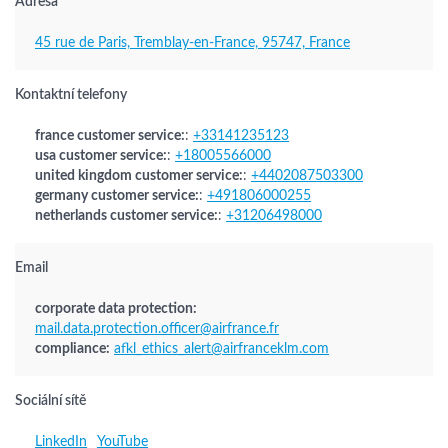
Adresa
45 rue de Paris, Tremblay-en-France, 95747, France
Kontaktní telefony
france customer service:
:
+33141235123
usa customer service:
:
+18005566000
united kingdom customer service:
:
+4402087503300
germany customer service:
:
+491806000255
netherlands customer service:
:
+31206498000
Email
corporate data protection:
mail.data.protection.officer@airfrance.fr
compliance:
afkl_ethics_alert@airfranceklm.com
Sociální sítě
LinkedIn
YouTube