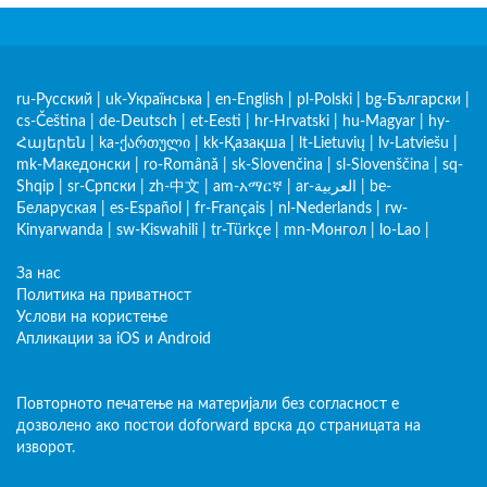
ru-Русский
|
uk-Українська
|
en-English
|
pl-Polski
|
bg-Български
|
cs-Čeština
|
de-Deutsch
|
et-Eesti
|
hr-Hrvatski
|
hu-Magyar
|
hy-
Հայերեն
|
ka-ქართული
|
kk-Қазақша
|
lt-Lietuvių
|
lv-Latviešu
|
mk-Македонски
|
ro-Română
|
sk-Slovenčina
|
sl-Slovenščina
|
sq-
Shqip
|
sr-Српски
|
zh-中文
|
am-አማርኛ
|
ar-العربية
|
be-
Беларуская
|
es-Español
|
fr-Français
|
nl-Nederlands
|
rw-
Kinyarwanda
|
sw-Kiswahili
|
tr-Türkçe
|
mn-Монгол
|
lo-Lao
|
За нас
Политика на приватност
Услови на користење
Апликации за iOS и Android
Повторното печатење на материјали без согласност е
дозволено ако постои doforward врска до страницата на
изворот.