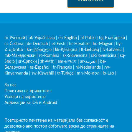
ru-Русский
|
uk-Українська
|
en-English
|
pl-Polski
|
bg-Български
|
cs-Čeština
|
de-Deutsch
|
et-Eesti
|
hr-Hrvatski
|
hu-Magyar
|
hy-
Հայերեն
|
ka-ქართული
|
kk-Қазақша
|
lt-Lietuvių
|
lv-Latviešu
|
mk-Македонски
|
ro-Română
|
sk-Slovenčina
|
sl-Slovenščina
|
sq-
Shqip
|
sr-Српски
|
zh-中文
|
am-አማርኛ
|
ar-العربية
|
be-
Беларуская
|
es-Español
|
fr-Français
|
nl-Nederlands
|
rw-
Kinyarwanda
|
sw-Kiswahili
|
tr-Türkçe
|
mn-Монгол
|
lo-Lao
|
За нас
Политика на приватност
Услови на користење
Апликации за iOS и Android
Повторното печатење на материјали без согласност е
дозволено ако постои doforward врска до страницата на