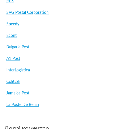
RPX
SVG Postal Corporation
Speedy
Econt
Bulgaria Post
A1 Post
InterLogistica
ColiColi
Jamaica Post
La Poste De Benin
Додај коментар