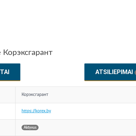
nę Корэксгарант
TAI
ATSILIEPIMAI
Корэксгарант
https://korex.by
Aktyvus