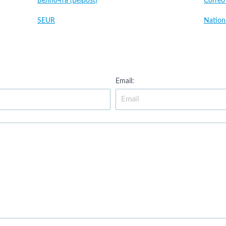
Белпочта (Belpost)
Correo
SEUR
Nation
Email: