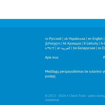
ru-Русский
|
uk-Українська
|
en-English
ქართული
|
kk-Қазақша
|
lt-Lietuvių
|
lv-
አማርኛ
|
ar-العربية
|
be-Беларуская
|
es-E
Apie mus
P
Medžiagų perspausdinimas be sutarimo yra 
puslapį.
© 2013 - 2026 ≡ Check-Track - pašto siuntų
stebėjimas