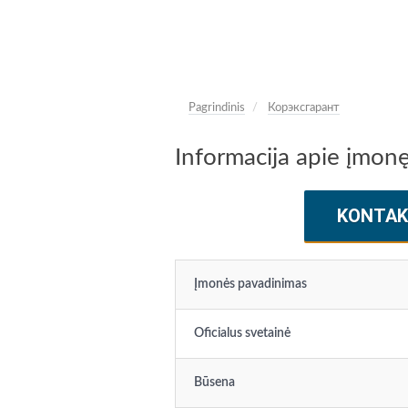
Pagrindinis
Корэксгарант
Informacija apie įmo
KONTAK
Įmonės pavadinimas
Oficialus svetainė
Būsena