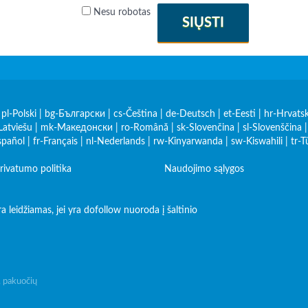
Nesu robotas
SIŲSTI
|
pl-Polski
|
bg-Български
|
cs-Čeština
|
de-Deutsch
|
et-Eesti
|
hr-Hrvatsk
Latviešu
|
mk-Македонски
|
ro-Română
|
sk-Slovenčina
|
sl-Slovenščina
spañol
|
fr-Français
|
nl-Nederlands
|
rw-Kinyarwanda
|
sw-Kiswahili
|
tr-T
rivatumo politika
Naudojimo sąlygos
leidžiamas, jei yra dofollow nuoroda į šaltinio
, pakuočių