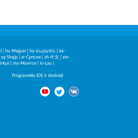
i
|
hu-Magyar
|
hy-Հայերեն
|
ka-
|
sq-Shqip
|
sr-Српски
|
zh-中文
|
am-
ürkçe
|
mn-Монгол
|
lo-Lao
|
Programėlės iOS ir Android