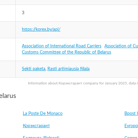
3
https://korex.by/api/
Association of International Road Carriers
Association of C
Customs Committee of the Republic of Belarus
Sekti paketą
,
Rasti artimiausią filialą
Information about Корэксгарант company for January 2025, data may
elarus
La Poste De Monaco
Bpost I
Корэксгарант
Evropo