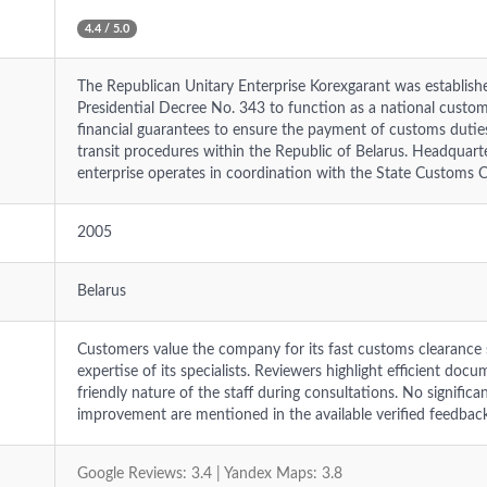
4.4 / 5.0
The Republican Unitary Enterprise Korexgarant was establish
Presidential Decree No. 343 to function as a national cust
financial guarantees to ensure the payment of customs duti
transit procedures within the Republic of Belarus. Headquart
enterprise operates in coordination with the State Customs 
2005
Belarus
Customers value the company for its fast customs clearance 
expertise of its specialists. Reviewers highlight efficient doc
friendly nature of the staff during consultations. No significan
improvement are mentioned in the available verified feedback
Google Reviews: 3.4 | Yandex Maps: 3.8