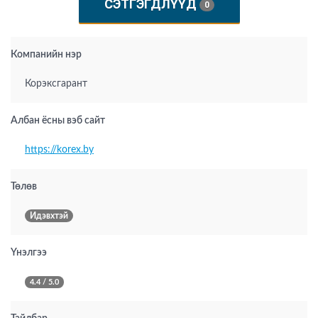
СЭТГЭГДЛҮҮД
0
Компанийн нэр
Корэксгарант
Албан ёсны вэб сайт
https://korex.by
Төлөв
Идэвхтэй
Үнэлгээ
4.4 / 5.0