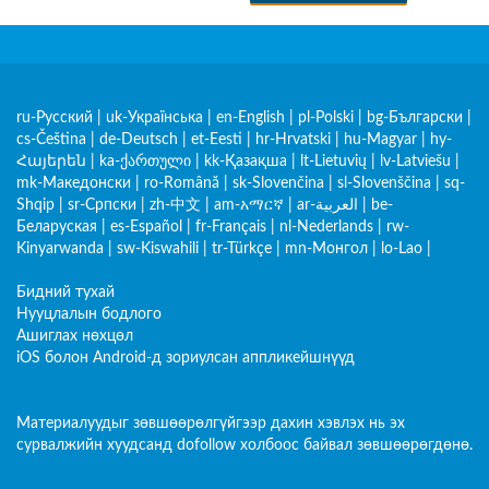
ru-Русский
|
uk-Українська
|
en-English
|
pl-Polski
|
bg-Български
|
cs-Čeština
|
de-Deutsch
|
et-Eesti
|
hr-Hrvatski
|
hu-Magyar
|
hy-
Հայերեն
|
ka-ქართული
|
kk-Қазақша
|
lt-Lietuvių
|
lv-Latviešu
|
mk-Македонски
|
ro-Română
|
sk-Slovenčina
|
sl-Slovenščina
|
sq-
Shqip
|
sr-Српски
|
zh-中文
|
am-አማርኛ
|
ar-العربية
|
be-
Беларуская
|
es-Español
|
fr-Français
|
nl-Nederlands
|
rw-
Kinyarwanda
|
sw-Kiswahili
|
tr-Türkçe
|
mn-Монгол
|
lo-Lao
|
Бидний тухай
Нууцлалын бодлого
Ашиглах нөхцөл
iOS болон Android-д зориулсан аппликейшнүүд
Материалуудыг зөвшөөрөлгүйгээр дахин хэвлэх нь эх
сурвалжийн хуудсанд dofollow холбоос байвал зөвшөөрөгдөнө.