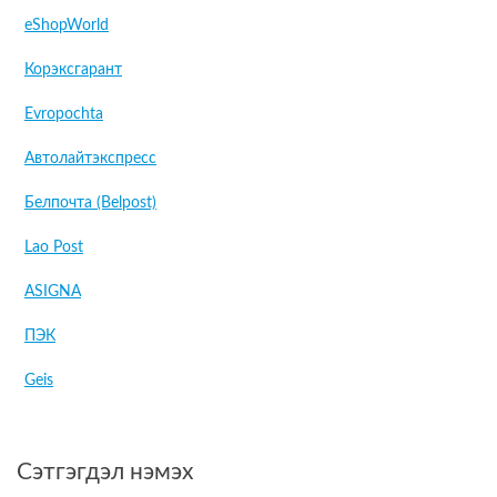
eShopWorld
Корэксгарант
Evropochta
Автолайтэкспресс
Белпочта (Belpost)
Lao Post
ASIGNA
ПЭК
Geis
Сэтгэгдэл нэмэх