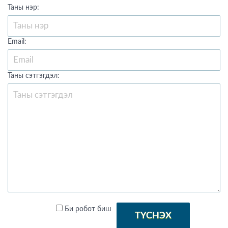
Таны нэр:
Email:
Таны сэтгэгдэл:
Би робот биш
ТҮСНЭХ