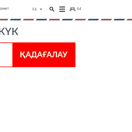
64
ызмет
kk
 ЖҮК
ҚАДАҒАЛАУ