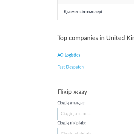
Қызмет сілтемелері
Top companies in United K
AO Logistics
Fast Despatch
Пікір жазу
Сіздің атыңыз:
Сіздің пікіріңіз: