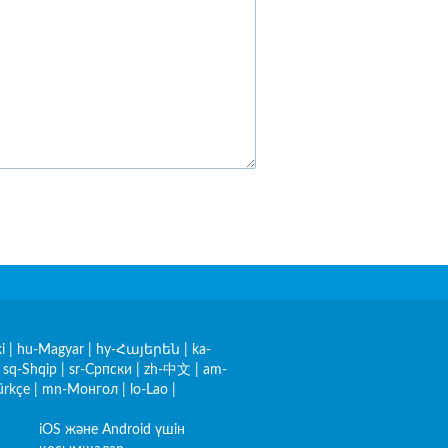
i
|
hu-Magyar
|
hy-Հայերեն
|
ka-
|
sq-Shqip
|
sr-Српски
|
zh-中文
|
am-
ürkçe
|
mn-Монгол
|
lo-Lao
|
iOS және Android үшін