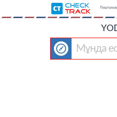
Пошталық ж
YOD