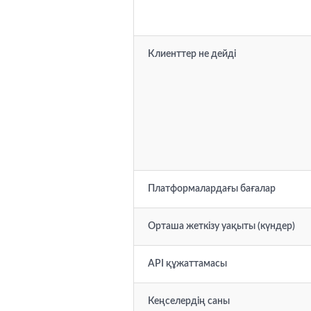
Клиенттер не дейді
Платформалардағы бағалар
Орташа жеткізу уақыты (күндер)
API құжаттамасы
Кеңселердің саны