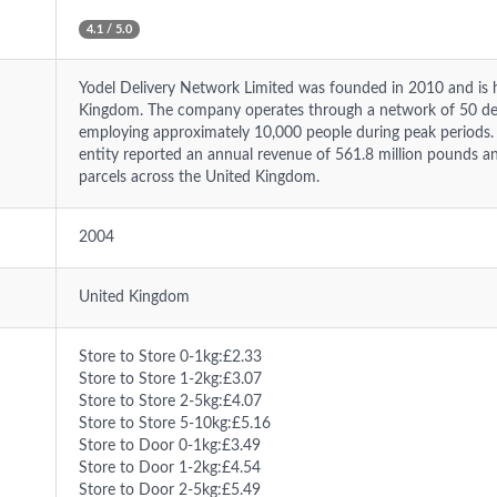
4.1 / 5.0
Yodel Delivery Network Limited was founded in 2010 and is h
Kingdom. The company operates through a network of 50 dep
employing approximately 10,000 people during peak periods. I
entity reported an annual revenue of 561.8 million pounds an
parcels across the United Kingdom.
2004
United Kingdom
Store to Store 0-1kg:£2.33
Store to Store 1-2kg:£3.07
Store to Store 2-5kg:£4.07
Store to Store 5-10kg:£5.16
Store to Door 0-1kg:£3.49
Store to Door 1-2kg:£4.54
Store to Door 2-5kg:£5.49