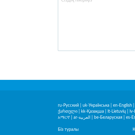
ru-Русский
|
uk-Українська
|
en-English
ქართული
|
kk-Қазақша
|
lt-Lietuvių
|
lv-
አማርኛ
|
ar-العربية
|
be-Беларуская
|
es-E
Біз туралы
Қ