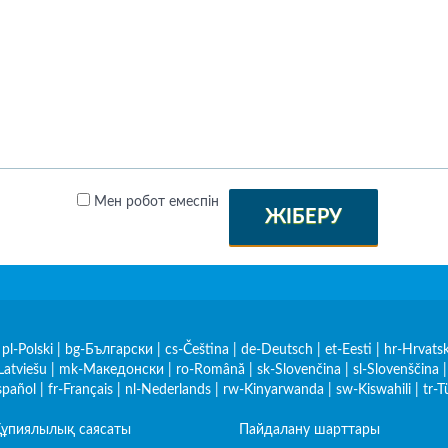
Мен робот емеспін
ЖІБЕРУ
|
pl-Polski
|
bg-Български
|
cs-Čeština
|
de-Deutsch
|
et-Eesti
|
hr-Hrvatsk
Latviešu
|
mk-Македонски
|
ro-Română
|
sk-Slovenčina
|
sl-Slovenščina
spañol
|
fr-Français
|
nl-Nederlands
|
rw-Kinyarwanda
|
sw-Kiswahili
|
tr-T
ұпиялылық саясаты
Пайдалану шарттары