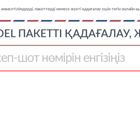
өнелтілімдерді, пакеттерді немесе жүкті қадағалау үшін тегін онлайн қ
EL ПАКЕТТІ ҚАДАҒАЛАУ,