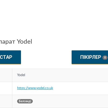
арат Yodel
СТАР
ПІКІРЛЕР
0
Yodel
https://www.yodel.co.uk
Белсенді