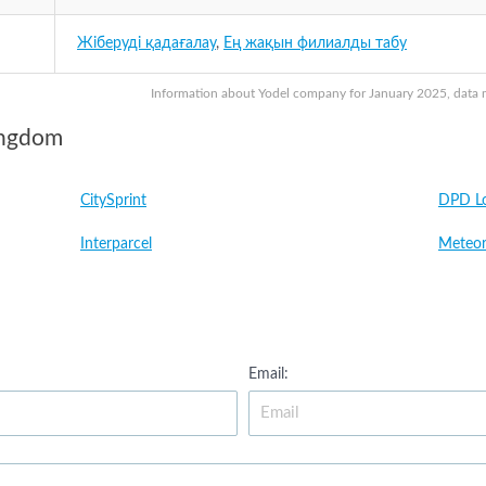
Жіберуді қадағалау
,
Ең жақын филиалды табу
Information about Yodel company for January 2025, data ma
ingdom
CitySprint
DPD Lo
Interparcel
Meteor
Email: