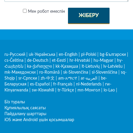
Мен робот емеспін
ЖІБЕРУ
ru-Русский
|
uk-Українська
|
en-English
|
pl-Polski
|
bg-Български
|
cs-Čeština
|
de-Deutsch
|
et-Eesti
|
hr-Hrvatski
|
hu-Magyar
|
hy-
Հայերեն
|
ka-ქართული
|
kk-Қазақша
|
lt-Lietuvių
|
lv-Latviešu
|
mk-Македонски
|
ro-Română
|
sk-Slovenčina
|
sl-Slovenščina
|
sq-
Shqip
|
sr-Српски
|
zh-中文
|
am-አማርኛ
|
ar-العربية
|
be-
Беларуская
|
es-Español
|
fr-Français
|
nl-Nederlands
|
rw-
Kinyarwanda
|
sw-Kiswahili
|
tr-Türkçe
|
mn-Монгол
|
lo-Lao
|
Біз туралы
Құпиялылық саясаты
Пайдалану шарттары
iOS және Android үшін қосымшалар