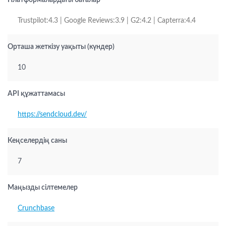
Платформалардағы бағалар
Trustpilot:4.3 | Google Reviews:3.9 | G2:4.2 | Capterra:4.4
Орташа жеткізу уақыты (күндер)
10
API құжаттамасы
https://sendcloud.dev/
Кеңселердің саны
7
Маңызды сілтемелер
Crunchbase