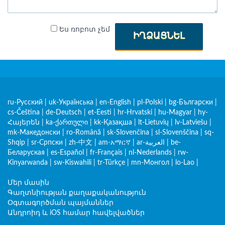
Ես ռոբոտ չեմ
ԻՂՁԱՑՆԵԼ
ru-Русский
|
uk-Українська
|
en-English
|
pl-Polski
|
bg-Български
|
cs-Čeština
|
de-Deutsch
|
et-Eesti
|
hr-Hrvatski
|
hu-Magyar
|
hy-
Հայերեն
|
ka-ქართული
|
kk-Қазақша
|
lt-Lietuvių
|
lv-Latviešu
|
mk-Македонски
|
ro-Română
|
sk-Slovenčina
|
sl-Slovenščina
|
sq-
Shqip
|
sr-Српски
|
zh-中文
|
am-አማርኛ
|
ar-العربية
|
be-
Беларуская
|
es-Español
|
fr-Français
|
nl-Nederlands
|
rw-
Kinyarwanda
|
sw-Kiswahili
|
tr-Türkçe
|
mn-Монгол
|
lo-Lao
|
Մեր մասին
Գաղտնիության քաղաքականություն
Օգտագործման պայմաններ
Անդրոիդ և iOS համար հավելվածներ