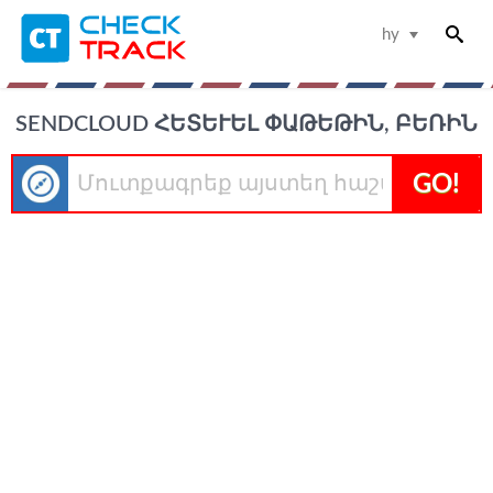
hy
SENDCLOUD ՀԵՏԵՒԵԼ ՓԱԹԵԹԻՆ, ԲԵՌԻՆ
GO!