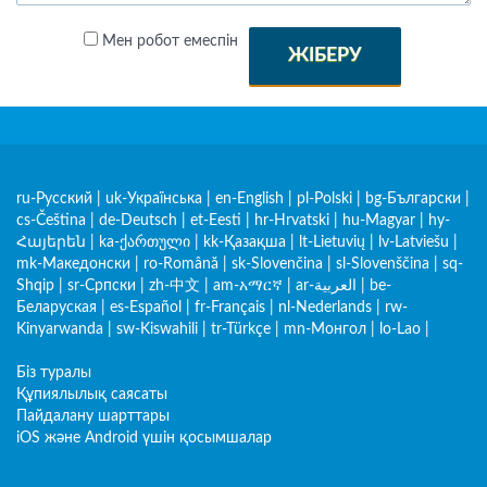
Мен робот емеспін
ЖІБЕРУ
ru-Русский
|
uk-Українська
|
en-English
|
pl-Polski
|
bg-Български
|
cs-Čeština
|
de-Deutsch
|
et-Eesti
|
hr-Hrvatski
|
hu-Magyar
|
hy-
Հայերեն
|
ka-ქართული
|
kk-Қазақша
|
lt-Lietuvių
|
lv-Latviešu
|
mk-Македонски
|
ro-Română
|
sk-Slovenčina
|
sl-Slovenščina
|
sq-
Shqip
|
sr-Српски
|
zh-中文
|
am-አማርኛ
|
ar-العربية
|
be-
Беларуская
|
es-Español
|
fr-Français
|
nl-Nederlands
|
rw-
Kinyarwanda
|
sw-Kiswahili
|
tr-Türkçe
|
mn-Монгол
|
lo-Lao
|
Біз туралы
Құпиялылық саясаты
Пайдалану шарттары
iOS және Android үшін қосымшалар