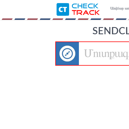
Անվճար առ
SENDCL