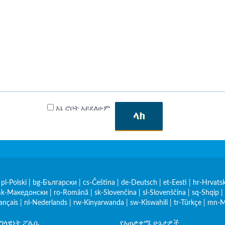
እኔ ሮቦት አይደለሁም
ላክ
|
pl-Polski
|
bg-Български
|
cs-Čeština
|
de-Deutsch
|
et-Eesti
|
hr-Hrvatsk
k-Македонски
|
ro-Română
|
sk-Slovenčina
|
sl-Slovenščina
|
sq-Shqip
|
rançais
|
nl-Nederlands
|
rw-Kinyarwanda
|
sw-Kiswahili
|
tr-Türkçe
|
mn-М
የግላዊነት ፖሊሲ
የአጠቃቀሚ ሁኔታዎች