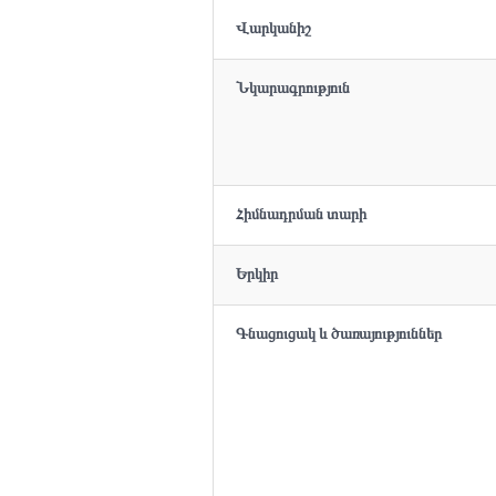
Վարկանիշ
Նկարագրություն
Հիմնադրման տարի
Երկիր
Գնացուցակ և ծառայություններ