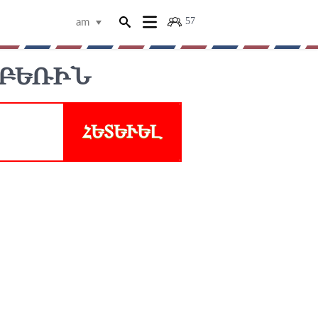
57
am
ԲԵՌԻՆ
ՀԵՏԵՒԵԼ