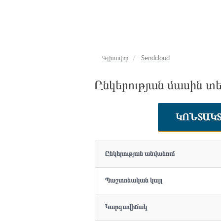
Գլխավոր
Sendcloud
Ընկերության մասին տե
ԿՈՆՏԱԿ
Ընկերության անվանում
Պաշտոնական կայլ
Կարգավիճակ