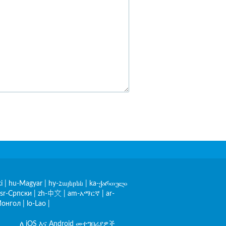
i
|
hu-Magyar
|
hy-Հայերեն
|
ka-ქართული
sr-Српски
|
zh-中文
|
am-አማርኛ
|
ar-
онгол
|
lo-Lao
|
ለ iOS እና Android መተግበሪያዎች