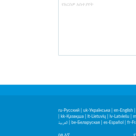
ru-Русский
|
uk-Українська
|
en-English
|
kk-Қазақша
|
lt-Lietuvių
|
lv-Latviešu
|
m
العربية
|
be-Беларуская
|
es-Español
|
fr-F
ስለ እኛ