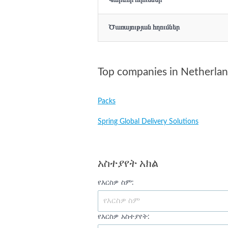
Կարևոր հղումներ
Ծառայության հղումներ
Top companies in Netherla
Packs
Spring Global Delivery Solutions
አስተያየት አክል
የእርስዎ ስም:
የእርስዎ አስተያየት: