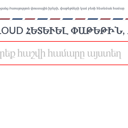
ցանց ծառայություն փոստային իրերի, փաթեթների կամ բեռի հետևման համար
OUD ՀԵՏԵՒԵԼ ՓԱԹԵԹԻՆ, 