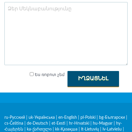
Ես ռոբոտ չեմ
ԻՂՁԱՑՆԵԼ
ru-Русский
|
uk-Українська
|
en-English
|
pl-Polski
|
bg-Български
|
cs-Čeština
|
de-Deutsch
|
et-Eesti
|
hr-Hrvatski
|
hu-Magyar
|
hy-
Հայերեն
|
ka-ქართული
|
kk-Қазақша
|
lt-Lietuvių
|
lv-Latviešu
|