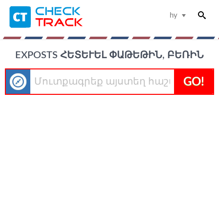
hy
EXPOSTS ՀԵՏԵՒԵԼ ՓԱԹԵԹԻՆ, ԲԵՌԻՆ
GO!