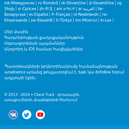
mk-Македонски
|
ro-Română
|
sk-Slovenčina
|
sl-Slovenščina
|
sq-
Shqip
|
sr-Српски
|
zh-中文
|
am-አማርኛ
|
ar-العربية
|
be-
Беларуская
|
es-Español
|
fr-Français
|
nl-Nederlands
|
rw-
Kinyarwanda
|
sw-Kiswahili
|
tr-Türkçe
|
mn-Монгол
|
lo-Lao
|
Մեր մասին
Գաղտնիության քաղաքականություն
Օգտագործման պայմաններ
Անդրոիդ և iOS համար հավելվածներ
Պատրíasակների կրկնորինակումը համաձայնության
առabsence առանց թույլատրվում է, եթե կա dofollow հղում
աղբյուրի էջին։
© 2013 - 2026 ≡ Check-Track - փոստային
առաքումների, փաթեթների հետևում