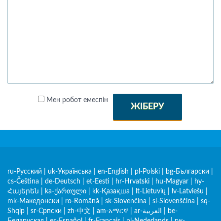
Мен робот емеспін
ЖІБЕРУ
ru-Русский
|
uk-Українська
|
en-English
|
pl-Polski
|
bg-Български
|
cs-Čeština
|
de-Deutsch
|
et-Eesti
|
hr-Hrvatski
|
hu-Magyar
|
hy-
Հայերեն
|
ka-ქართული
|
kk-Қазақша
|
lt-Lietuvių
|
lv-Latviešu
|
mk-Македонски
|
ro-Română
|
sk-Slovenčina
|
sl-Slovenščina
|
sq-
Shqip
|
sr-Српски
|
zh-中文
|
am-አማርኛ
|
ar-العربية
|
be-