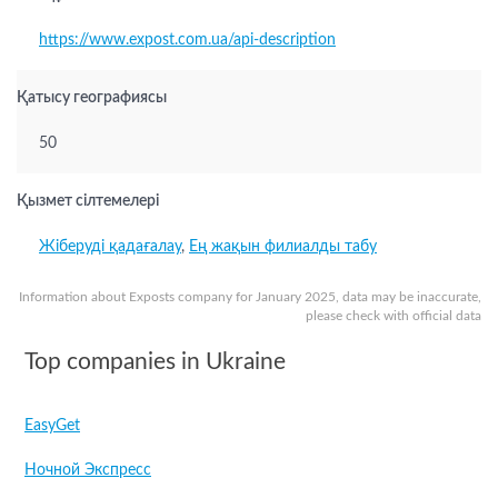
https://www.expost.com.ua/api-description
Қатысу географиясы
50
Қызмет сілтемелері
Жіберуді қадағалау
,
Ең жақын филиалды табу
Information about Exposts company for January 2025, data may be inaccurate,
please check with official data
Top companies in Ukraine
EasyGet
Ночной Экспресс