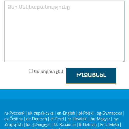
Ես ռոբոտ չեմ
ԻՂՁԱՑՆԵԼ
ru-Русский
|
uk-Українська
|
en-English
|
pl-Polski
|
bg-Български
|
cs-Čeština
|
de-Deutsch
|
et-Eesti
|
hr-Hrvatski
|
hu-Magyar
|
hy-
Հայերեն
|
ka-ქართული
|
kk-Қазақша
|
lt-Lietuvių
|
lv-Latviešu
|