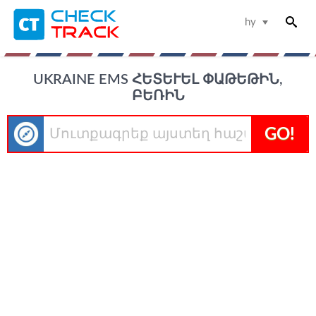
hy
UKRAINE EMS ՀԵՏԵՒԵԼ ՓԱԹԵԹԻՆ, Բ
ԵՌԻՆ
GO!