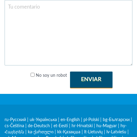
No soy un robot
ENVIAR
ru-Русский
|
uk-Українська
|
en-English
|
pl-Polski
|
bg-Български
|
cs-Čeština
|
de-Deutsch
|
et-Eesti
|
hr-Hrvatski
|
hu-Magyar
|
hy-
Հայերեն
|
ka-ქართული
|
kk-Қазақша
|
lt-Lietuvių
|
lv-Latviešu
|