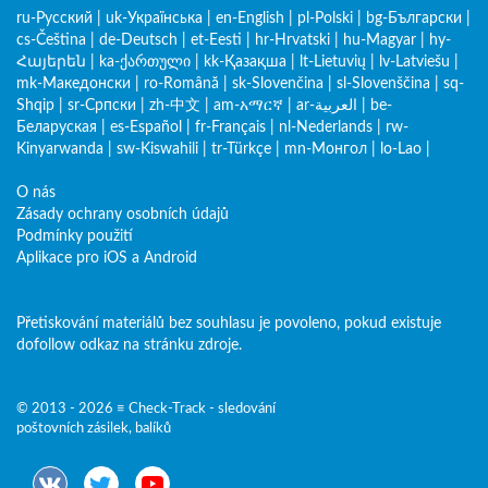
ru-Русский
|
uk-Українська
|
en-English
|
pl-Polski
|
bg-Български
|
cs-Čeština
|
de-Deutsch
|
et-Eesti
|
hr-Hrvatski
|
hu-Magyar
|
hy-
Հայերեն
|
ka-ქართული
|
kk-Қазақша
|
lt-Lietuvių
|
lv-Latviešu
|
mk-Македонски
|
ro-Română
|
sk-Slovenčina
|
sl-Slovenščina
|
sq-
Shqip
|
sr-Српски
|
zh-中文
|
am-አማርኛ
|
ar-العربية
|
be-
Беларуская
|
es-Español
|
fr-Français
|
nl-Nederlands
|
rw-
Kinyarwanda
|
sw-Kiswahili
|
tr-Türkçe
|
mn-Монгол
|
lo-Lao
|
O nás
Zásady ochrany osobních údajů
Podmínky použití
Aplikace pro iOS a Android
Přetiskování materiálů bez souhlasu je povoleno, pokud existuje
dofollow odkaz na stránku zdroje.
© 2013 - 2026 ≡ Check-Track - sledování
poštovních zásilek, balíků