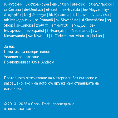
ru-Русский
|
uk-Українська
|
en-English
|
pl-Polski
|
bg-Български
|
cs-Čeština
|
de-Deutsch
|
et-Eesti
|
hr-Hrvatski
|
hu-Magyar
|
hy-
Հայերեն
|
ka-ქართული
|
kk-Қазақша
|
lt-Lietuvių
|
lv-Latviešu
|
mk-Македонски
|
ro-Română
|
sk-Slovenčina
|
sl-Slovenščina
|
sq-
Shqip
|
sr-Српски
|
zh-中文
|
am-አማርኛ
|
ar-العربية
|
be-
Беларуская
|
es-Español
|
fr-Français
|
nl-Nederlands
|
rw-
Kinyarwanda
|
sw-Kiswahili
|
tr-Türkçe
|
mn-Монгол
|
lo-Lao
|
За нас
Политика за поверителност
Условия за ползване
Приложения за iOS и Android
Повторното отпечатване на материали без съгласие е
разрешено, ако има dofollow връзка към страницата на
източника.
© 2013 - 2026 ≡ Check-Track - проследяване
на пощенски пратки