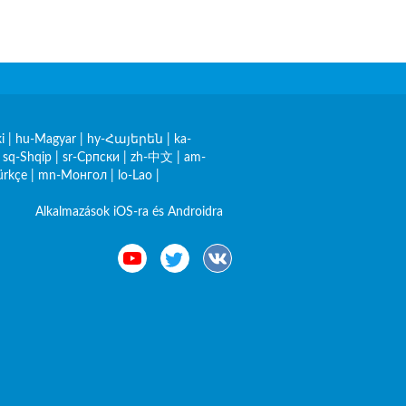
i
|
hu-Magyar
|
hy-Հայերեն
|
ka-
|
sq-Shqip
|
sr-Српски
|
zh-中文
|
am-
ürkçe
|
mn-Монгол
|
lo-Lao
|
Alkalmazások iOS-ra és Androidra