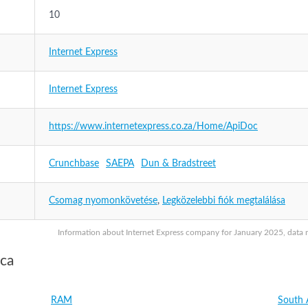
10
Internet Express
Internet Express
https://www.internetexpress.co.za/Home/ApiDoc
Crunchbase
SAEPA
Dun & Bradstreet
Csomag nyomonkövetése
,
Legközelebbi fiók megtalálása
Information about Internet Express company for January 2025, data ma
ica
RAM
South 