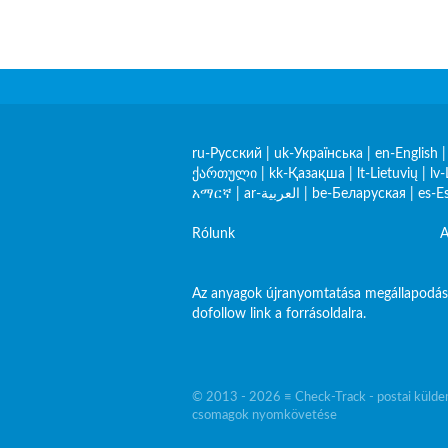
ru-Русский
|
uk-Українська
|
en-English
ქართული
|
kk-Қазақша
|
lt-Lietuvių
|
lv-
አማርኛ
|
ar-العربية
|
be-Беларуская
|
es-E
Rólunk
A
Az anyagok újranyomtatása megállapodás 
dofollow link a forrásoldalra.
© 2013 - 2026 ≡ Check-Track - postai küld
csomagok nyomkövetése