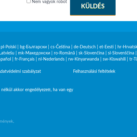
Nem vagyok robot
KÜLDÉS
|
pl-Polski
|
bg-Български
|
cs-Čeština
|
de-Deutsch
|
et-Eesti
|
hr-Hrvatsk
Latviešu
|
mk-Македонски
|
ro-Română
|
sk-Slovenčina
|
sl-Slovenščina
spañol
|
fr-Français
|
nl-Nederlands
|
rw-Kinyarwanda
|
sw-Kiswahili
|
tr-T
datvédelmi szabályzat
Felhasználási feltételek
nélkül akkor engedélyezett, ha van egy
emények,