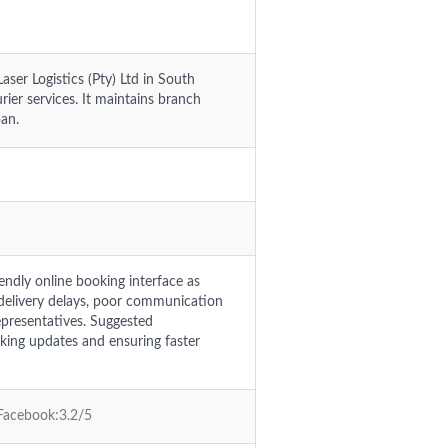
aser Logistics (Pty) Ltd in South
ier services. It maintains branch
ban.
endly online booking interface as
 delivery delays, poor communication
epresentatives. Suggested
king updates and ensuring faster
 Facebook:3.2/5