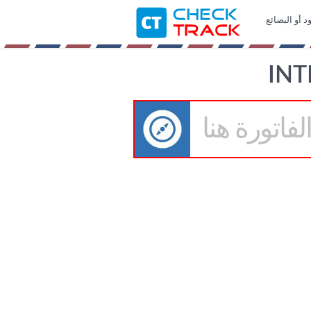
د أو البضائع