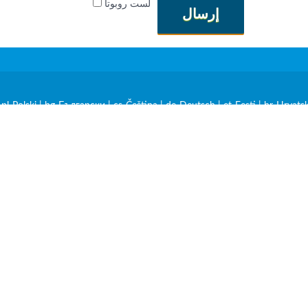
لست روبوتاً
إرسال
|
pl-Polski
|
bg-Български
|
cs-Čeština
|
de-Deutsch
|
et-Eesti
|
hr-Hrvatsk
Latviešu
|
mk-Македонски
|
ro-Română
|
sk-Slovenčina
|
sl-Slovenščina
spañol
|
fr-Français
|
nl-Nederlands
|
rw-Kinyarwanda
|
sw-Kiswahili
|
tr-T
شروط الاستخدام
سياسة الخصوصي
يُسمح بإعادة طباعة المواد دون اتفاق بشروط وجود رابط dofollow指向 إلى صفحة المصدر.
© 2013 - 2026 ≡ Check-Track - تتب