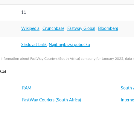
11
Wikipedia
Crunchbase
Fastway Global
Bloomberg
Sledovat balík
,
Najít nejbližší pobočku
Information about FastWay Couriers (South Africa) company for January 2025, data ma
ica
RAM
South 
FastWay Couriers (South Africa)
Interne