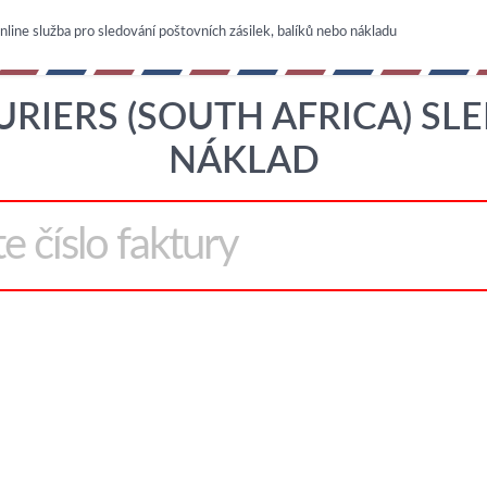
nline služba pro sledování poštovních zásilek, balíků nebo nákladu
RIERS (SOUTH AFRICA) SLE
NÁKLAD