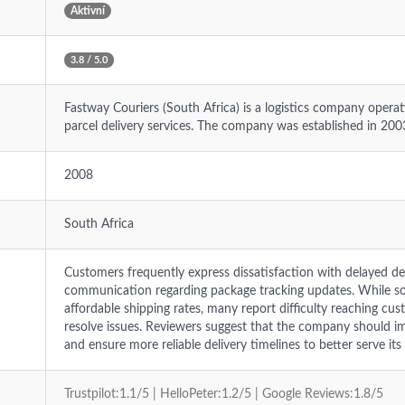
Aktivní
3.8 / 5.0
Fastway Couriers (South Africa) is a logistics company operati
parcel delivery services. The company was established in 200
2008
South Africa
Customers frequently express dissatisfaction with delayed deli
communication regarding package tracking updates. While s
affordable shipping rates, many report difficulty reaching cus
resolve issues. Reviewers suggest that the company should 
and ensure more reliable delivery timelines to better serve its 
Trustpilot:1.1/5 | HelloPeter:1.2/5 | Google Reviews:1.8/5