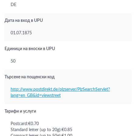
DE
Дата на вход в UPU
01.07.1875
Единици на вноски в UPU
50
Търсене на пощенски код
http://www.postdirekt.de/plzserver/PlzSearchServlet?
lang=en_GB&id=viewstreet
Тарифи и услуги
Postcard:€0.70
Standard letter (up to 20g):€0.85