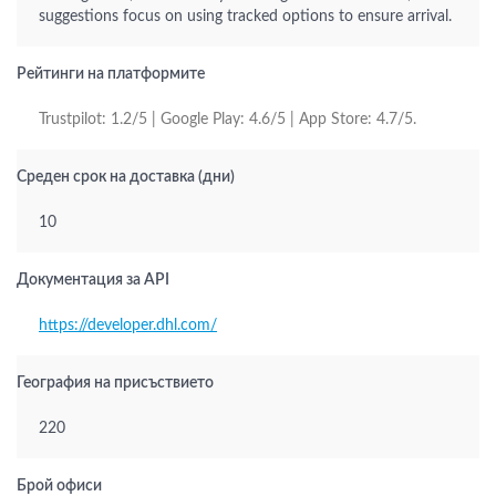
suggestions focus on using tracked options to ensure arrival.
Рейтинги на платформите
Trustpilot: 1.2/5 | Google Play: 4.6/5 | App Store: 4.7/5.
Среден срок на доставка (дни)
10
Документация за API
https://developer.dhl.com/
География на присъствието
220
Брой офиси