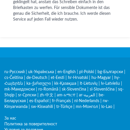
geklingelt hat, anstatt das Schreiben einfach in den
Briefkasten zu werfen. Für sensible Dokumente ist das
genau die Sicherheit, die ich brauche. Ich werde diesen
Service auf jeden Fall wieder nutzen.
ru-Русский
|
uk-Українська
|
en-English
|
pl-Polski
|
bg-Български
|
cs-Čeština
|
de-Deutsch
|
et-Eesti
|
hr-Hrvatski
|
hu-Magyar
|
hy-
Հայերեն
|
ka-ქართული
|
kk-Қазақша
|
lt-Lietuvių
|
lv-Latviešu
|
mk-Македонски
|
ro-Română
|
sk-Slovenčina
|
sl-Slovenščina
|
sq-
Shqip
|
sr-Српски
|
zh-中文
|
am-አማርኛ
|
ar-العربية
|
be-
Беларуская
|
es-Español
|
fr-Français
|
nl-Nederlands
|
rw-
Kinyarwanda
|
sw-Kiswahili
|
tr-Türkçe
|
mn-Монгол
|
lo-Lao
|
За нас
Политика за поверителност