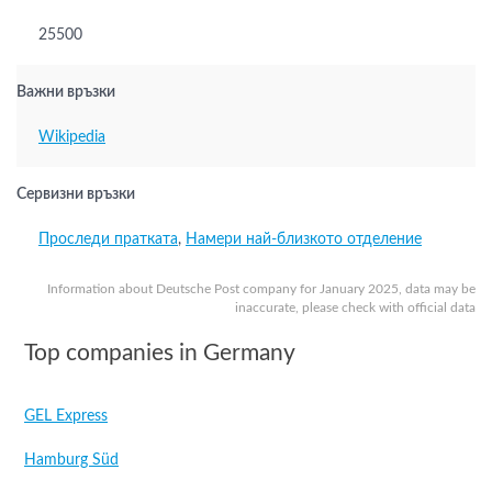
25500
Важни връзки
Wikipedia
Сервизни връзки
Проследи пратката
,
Намери най-близкото отделение
Information about Deutsche Post company for January 2025, data may be
inaccurate, please check with official data
Top companies in Germany
GEL Express
Hamburg Süd