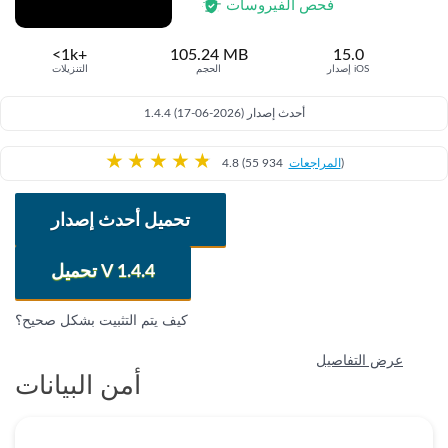
فحص الفيروسات
<1k+
105.24 MB
15.0
إصدار iOS
الحجم
التنزيلات
1.4.4 (17-06-2026) أحدث إصدار
★
★
★
★
★
)
المراجعات
4.8 (55 934
تحميل أحدث إصدار
تحميل V 1.4.4
كيف يتم التثبيت بشكل صحيح؟
عرض التفاصيل
أمن البيانات