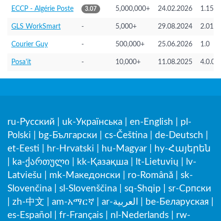
ECCP - Algérie Poste
5,000,000+
24.02.2026
1.15
3.07
GLS WorkSmart
-
5,000+
29.08.2024
2.01.5
Courier Guy
-
500,000+
25.06.2026
1.0
Posa'it
-
10,000+
11.08.2025
4.0.0
ru-Русский
|
uk-Українська
|
en-English
|
pl-
Polski
|
bg-Български
|
cs-Čeština
|
de-Deutsch
|
et-Eesti
|
hr-Hrvatski
|
hu-Magyar
|
hy-Հայերեն
|
ka-ქართული
|
kk-Қазақша
|
lt-Lietuvių
|
lv-
Latviešu
|
mk-Македонски
|
ro-Română
|
sk-
Slovenčina
|
sl-Slovenščina
|
sq-Shqip
|
sr-Српски
|
be-Беларуская
|
ar-العربية
|
am-አማርኛ
|
zh-中文
|
es-Español
|
fr-Français
|
nl-Nederlands
|
rw-