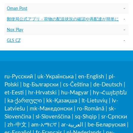
Oman Post
-
郵便局公式アプリ - 荷物の配送状況の確認や再配達が簡単に
-
Nox Play
-
GLS CZ
-
ru-Русский
|
uk-Українська
|
en-English
|
pl-
Polski
|
bg-Български
|
cs-Čeština
|
de-Deutsch
|
et-Eesti
|
hr-Hrvatski
|
hu-Magyar
|
hy-Հայերեն
|
ka-ქართული
|
kk-Қазақша
|
lt-Lietuvių
|
lv-
Latviešu
|
mk-Македонски
|
ro-Română
|
sk-
Slovenčina
|
sl-Slovenščina
|
sq-Shqip
|
sr-Српски
|
zh-中文
|
am-አማርኛ
|
ar-العربية
|
be-Беларуская
|
es-Español
|
fr-Français
|
nl-Nederlands
|
rw-