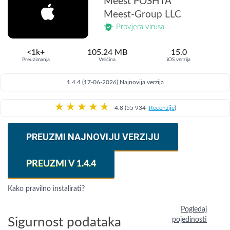
Meest POSHTA
Meest-Group LLC
Provjera virusa
<1k+
105.24 MB
15.0
Preuzimanja
Veličina
iOS verzija
1.4.4 (17-06-2026) Najnovija verzija
★
★
★
★
★
4.8 (55 934
Recenzije
)
PREUZMI NAJNOVIJU VERZIJU
PREUZMI V 1.4.4
Kako pravilno instalirati?
Pogledaj
Sigurnost podataka
pojedinosti