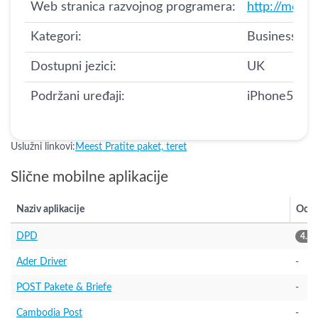
Web stranica razvojnog programera:
http://mees
Kategori:
Business,Util
Dostupni jezici:
UK
Podržani uređaji:
iPhone5s-iP
Uslužni linkovi:
Meest Pratite paket, teret
Slične mobilne aplikacije
Naziv aplikacije
Ocje
DPD
4.00
Ader Driver
-
POST Pakete & Briefe
-
Cambodia Post
-