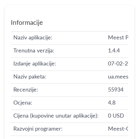
Informacije
Naziv aplikacije:
Meest POS
Trenutna verzija:
1.4.4
Izdanje aplikacije:
07-02-2020
Naziv paketa:
ua.meest.c
Recenzije:
55934
Ocjena:
4.8
Cijena (kupovine unutar aplikacije):
0 USD
Razvojni programer:
Meest-Grou