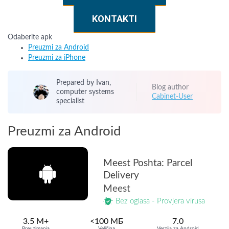
KONTAKTI
Odaberite apk
Preuzmi za Android
Preuzmi za iPhone
Prepared by Ivan,
Blog author
computer systems
Cabinet-User
specialist
Preuzmi za Android
Meest Poshta: Parcel
Delivery
Meest
Bez oglasa - Provjera virusa
3.5 M+
<100 МБ
7.0
Preuzimanja
Veličina
Verzija za Android