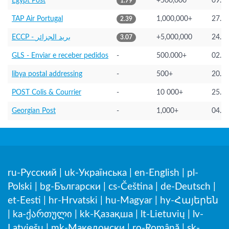
Egypt Post
+500,000
09.0
1.79
TAP Air Portugal
1,000,000+
27.0
2.39
ECCP - بريد الجزائر
+5,000,000
24.0
3.07
GLS - Enviar e receber pedidos
-
500.000+
02.0
libya postal addressing
-
500+
20.0
POST Colis & Courrier
-
10 000+
25.0
Georgian Post
-
1,000+
04.0
ru-Русский
|
uk-Українська
|
en-English
|
pl-
Polski
|
bg-Български
|
cs-Čeština
|
de-Deutsch
|
et-Eesti
|
hr-Hrvatski
|
hu-Magyar
|
hy-Հայերեն
|
ka-ქართული
|
kk-Қазақша
|
lt-Lietuvių
|
lv-
Latviešu
|
mk-Македонски
|
ro-Română
|
sk-