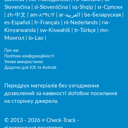
Slovenčina
|
sl-Slovenščina
|
sq-Shqip
|
sr-Српски
|
zh-中文
|
am-አማርኛ
|
ar-العربية
|
be-Беларуская
|
es-Español
|
fr-Français
|
nl-Nederlands
|
rw-
Kinyarwanda
|
sw-Kiswahili
|
tr-Türkçe
|
mn-
Монгол
|
lo-Lao
|
Про нас
Політика конфіденційності
Умови використання
Додатки для iOS та Android
Передрук матеріалів без узгодження
дозволений за наявності dofollow посилання
на сторінку джерела.
© 2013 - 2026 ≡ Check-Track -