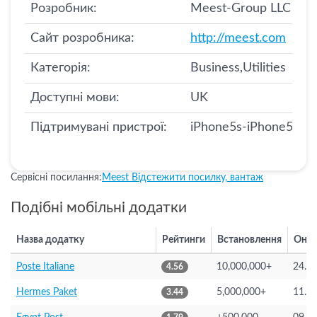
Розробник:
Meest-Group LLC
Сайт розробника:
http://meest.com
Категорія:
Business,Utilities
Доступні мови:
UK
Підтримувані пристрої:
iPhone5s-iPhone5s, i
Сервісні посилання:
Meest Відстежити посилку, вантаж
Подібні мобільні додатки
Назва додатку
Рейтинги
Встановлення
Онов
Poste Italiane
10,000,000+
24.0
4.56
Hermes Paket
5,000,000+
11.0
3.44