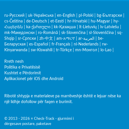
ru-Русский
|
uk-Українська
|
en-English
|
pl-Polski
|
bg-Български
|
cs-Čeština
|
de-Deutsch
|
et-Eesti
|
hr-Hrvatski
|
hu-Magyar
|
hy-
Հայերեն
|
ka-ქართული
|
kk-Қазақша
|
lt-Lietuvių
|
lv-Latviešu
|
mk-Македонски
|
ro-Română
|
sk-Slovenčina
|
sl-Slovenščina
|
sq-
Shqip
|
sr-Српски
|
zh-中文
|
am-አማርኛ
|
ar-العربية
|
be-
Беларуская
|
es-Español
|
fr-Français
|
nl-Nederlands
|
rw-
Kinyarwanda
|
sw-Kiswahili
|
tr-Türkçe
|
mn-Монгол
|
lo-Lao
|
Rreth nesh
Politika e Privatësisë
Kushtet e Përdorimit
Aplikacionet për iOS dhe Android
Ribotë shtypja e materialeve pa marrëveshje është e lejuar nëse ka
një lidhje dofollow për faqen e burimit.
© 2013 - 2026 ≡ Check-Track - gjurmimi i
dërgesave postare, paketave