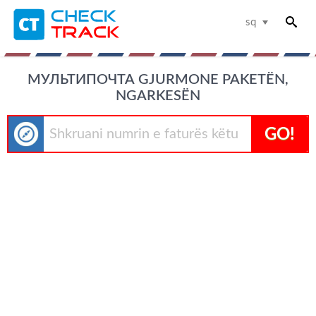
sq
МУЛЬТИПОЧТА GJURMONE PAKETËN,
NGARKESËN
GO!