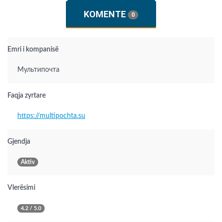
KOMENTE
0
Emri i kompanisë
Мультипочта
Faqja zyrtare
https://multipochta.su
Gjendja
Aktiv
Vlerësimi
4.2 / 5.0