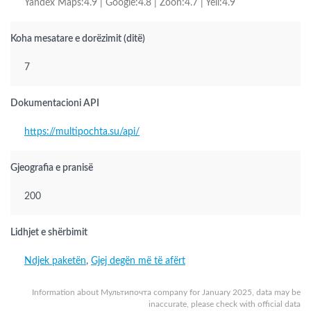
Yandex Maps:4.9 | Google:4.8 | Zoon:4.7 | Yell:4.9
Koha mesatare e dorëzimit (ditë)
7
Dokumentacioni API
https://multipochta.su/api/
Gjeografia e pranisë
200
Lidhjet e shërbimit
Ndjek paketën
,
Gjej degën më të afërt
Information about Мультипочта company for January 2025, data may be
inaccurate, please check with official data