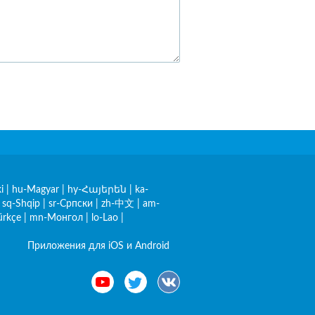
i
|
hu-Magyar
|
hy-Հայերեն
|
ka-
|
sq-Shqip
|
sr-Српски
|
zh-中文
|
am-
ürkçe
|
mn-Монгол
|
lo-Lao
|
Приложения для iOS и Android