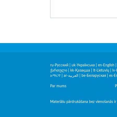
ru-Русский
|
uk-Українська
|
en-English
ქართული
|
kk-Қазақша
|
lt-Lietuvių
|
lv-
አማርኛ
|
ar-العربية
|
be-Беларуская
|
es-E
Par mums
P
Materiālu pārdrukāšana bez vienošanās ir a