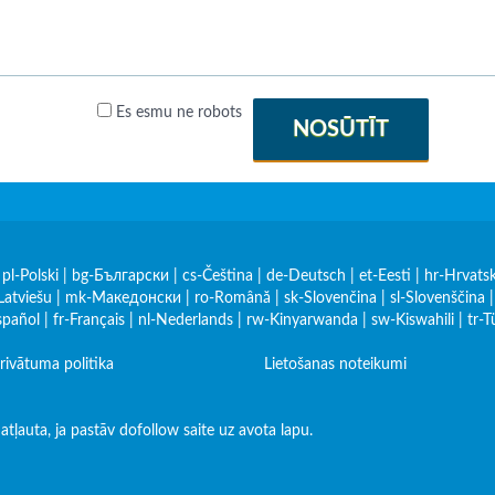
Es esmu ne robots
NOSŪTĪT
|
pl-Polski
|
bg-Български
|
cs-Čeština
|
de-Deutsch
|
et-Eesti
|
hr-Hrvatsk
Latviešu
|
mk-Македонски
|
ro-Română
|
sk-Slovenčina
|
sl-Slovenščina
spañol
|
fr-Français
|
nl-Nederlands
|
rw-Kinyarwanda
|
sw-Kiswahili
|
tr-T
rivātuma politika
Lietošanas noteikumi
tļauta, ja pastāv dofollow saite uz avota lapu.