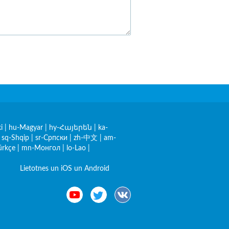
i
|
hu-Magyar
|
hy-Հայերեն
|
ka-
|
sq-Shqip
|
sr-Српски
|
zh-中文
|
am-
ürkçe
|
mn-Монгол
|
lo-Lao
|
Lietotnes un iOS un Android