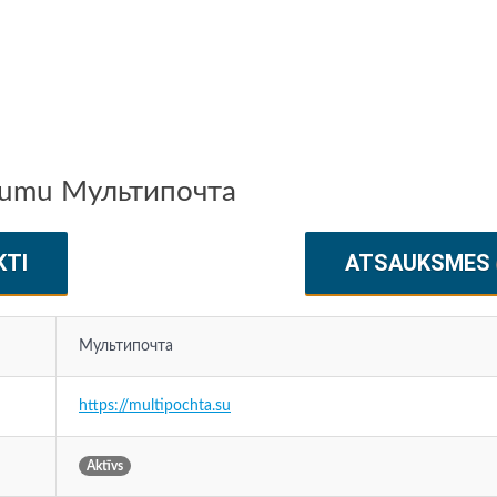
ēmumu Мультипочта
KTI
ATSAUKSMES
Мультипочта
https://multipochta.su
Aktīvs