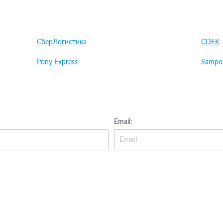
СберЛогистика
CDEK
Pony Express
Sampo
Email: