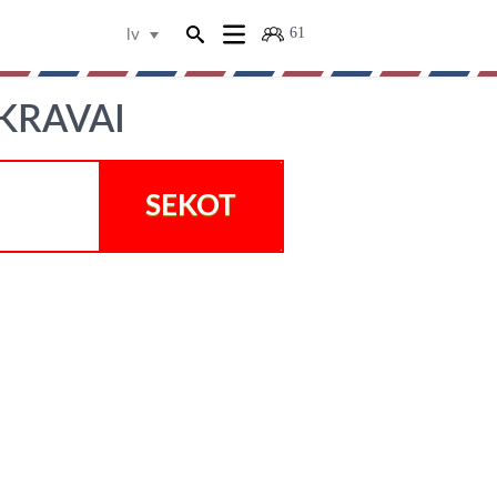
61
lv
KRAVAI
SEKOT