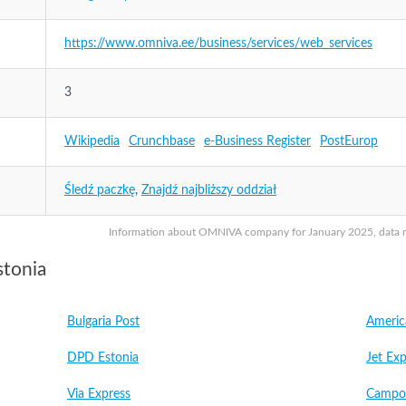
https://www.omniva.ee/business/services/web_services
3
Wikipedia
Crunchbase
e-Business Register
PostEurop
Śledź paczkę
,
Znajdź najbliższy oddział
Information about OMNIVA company for January 2025, data may
stonia
Bulgaria Post
Americ
DPD Estonia
Jet Exp
Via Express
Campo