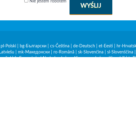
Nie jestem robotem
WYŚLIJ
|
pl-Polski
|
bg-Български
|
cs-Čeština
|
de-Deutsch
|
et-Eesti
|
hr-Hrvatsk
Latviešu
|
mk-Македонски
|
ro-Română
|
sk-Slovenčina
|
sl-Slovenščina
spañol
|
fr-Français
|
nl-Nederlands
|
rw-Kinyarwanda
|
sw-Kiswahili
|
tr-T
olityka prywatności
Warunki korzystania
y jest dozwolone, jeśli istnieje link dofollow
zesyłek