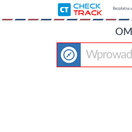
Bezpłatna u
OM