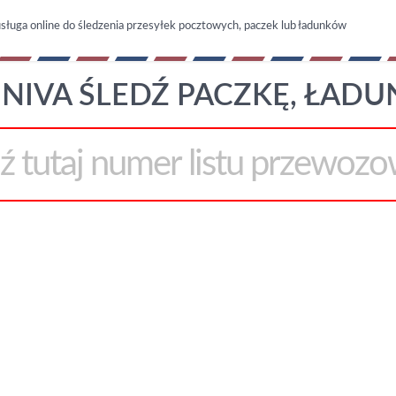
sługa online do śledzenia przesyłek pocztowych, paczek lub ładunków
NIVA ŚLEDŹ PACZKĘ, ŁADU