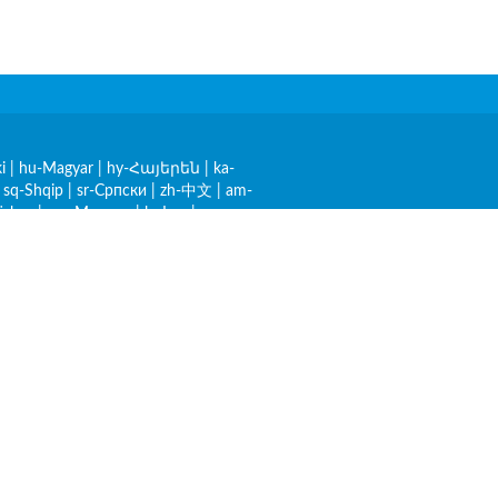
i
|
hu-Magyar
|
hy-Հայերեն
|
ka-
|
sq-Shqip
|
sr-Српски
|
zh-中文
|
am-
ürkçe
|
mn-Монгол
|
lo-Lao
|
Aplikacje na iOS i Android