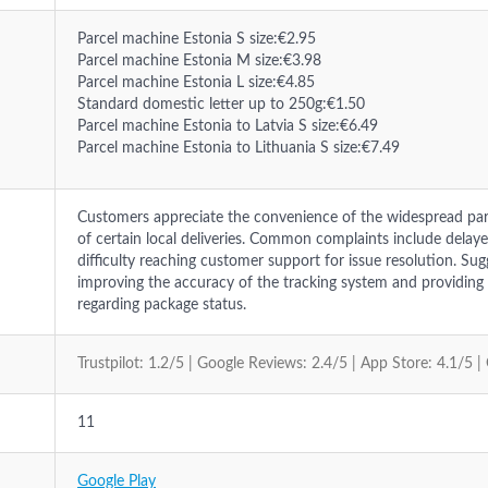
Parcel machine Estonia S size:€2.95
Parcel machine Estonia M size:€3.98
Parcel machine Estonia L size:€4.85
Standard domestic letter up to 250g:€1.50
Parcel machine Estonia to Latvia S size:€6.49
Parcel machine Estonia to Lithuania S size:€7.49
Customers appreciate the convenience of the widespread pa
of certain local deliveries. Common complaints include delay
difficulty reaching customer support for issue resolution. Su
improving the accuracy of the tracking system and providi
regarding package status.
Trustpilot: 1.2/5 | Google Reviews: 2.4/5 | App Store: 4.1/5 |
11
Google Play