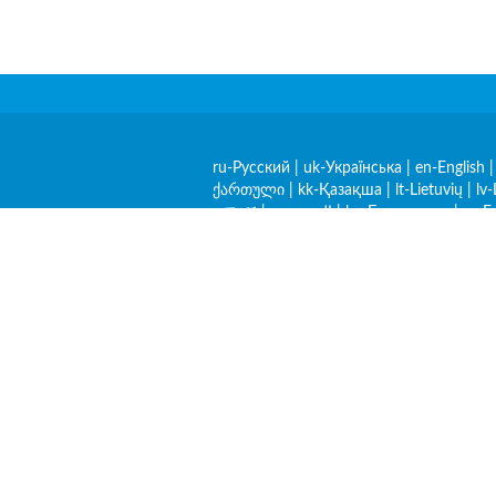
ru-Русский
|
uk-Українська
|
en-English
ქართული
|
kk-Қазақша
|
lt-Lietuvių
|
lv-
አማርኛ
|
ar-العربية
|
be-Беларуская
|
es-E
O nas
P
Ponowne wydrukowanie materiałów bez zgod
do strony źródłowej.
© 2013 - 2026 ≡ Check-Track - śledzenie pr
pocztowych, paczek