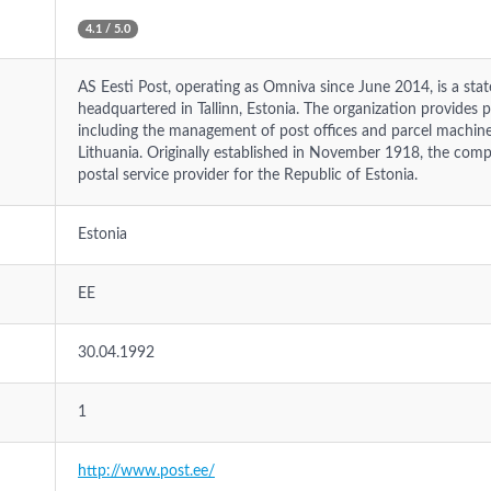
4.1 / 5.0
AS Eesti Post, operating as Omniva since June 2014, is a st
headquartered in Tallinn, Estonia. The organization provides ph
including the management of post offices and parcel machines
Lithuania. Originally established in November 1918, the comp
postal service provider for the Republic of Estonia.
Estonia
EE
30.04.1992
1
http://www.post.ee/