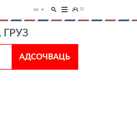
51
be
 ГРУЗ
АДСОЧВАЦЬ