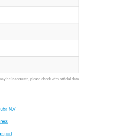
 be inaccurate, please check with official data
ruba N.V
ress
ansport