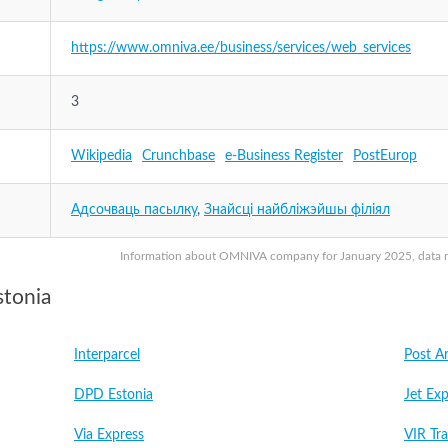
https://www.omniva.ee/business/services/web_services
3
Wikipedia
Crunchbase
e-Business Register
PostEurop
Адсочваць пасылку
,
Знайсці найбліжэйшы філіял
Information about OMNIVA company for January 2025, data may
stonia
Interparcel
Post A
DPD Estonia
Jet Exp
Via Express
VIR Tr