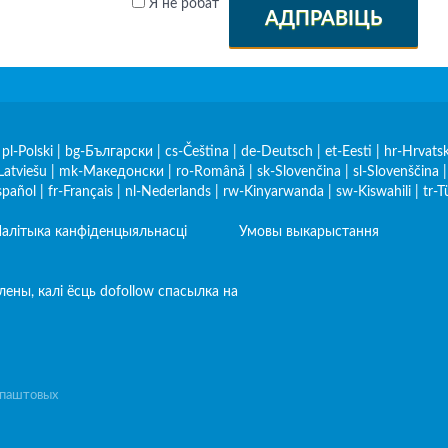
Я не робат
АДПРАВІЦЬ
|
pl-Polski
|
bg-Български
|
cs-Čeština
|
de-Deutsch
|
et-Eesti
|
hr-Hrvatsk
Latviešu
|
mk-Македонски
|
ro-Română
|
sk-Slovenčina
|
sl-Slovenščina
spañol
|
fr-Français
|
nl-Nederlands
|
rw-Kinyarwanda
|
sw-Kiswahili
|
tr-T
алітыка канфіденцыяльнасці
Умовы выкарыстання
ены, калі ёсць dofollow спасылка на
е паштовых