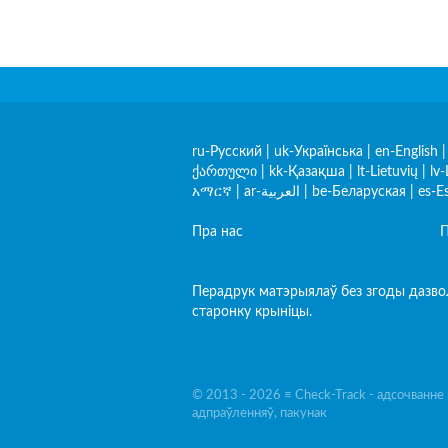
ru-Русский
|
uk-Українська
|
en-English
ქართული
|
kk-Қазақша
|
lt-Lietuvių
|
lv-
አማርኛ
|
ar-العربية
|
be-Беларуская
|
es-E
Пра нас
П
Перадрук матэрыялаў без згоды дазвол
старонку крыніцы.
© 2013 - 2026 ≡ Check-Track - адсочванн
адпраўленняў, пакунак