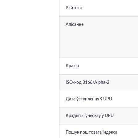
Рэйтынг
Апісанне
Краіна
ISO-код 3166/Alpha-2
Дата ўступлення ў UPU
Крэдыты ўнескаў у UPU
Пошук поштовага індэкса