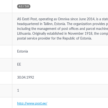
4.1 / 5.0
AS Eesti Post, operating as Omniva since June 2014, is a st
headquartered in Tallinn, Estonia. The organization provides ph
including the management of post offices and parcel machines
Lithuania. Originally established in November 1918, the comp
postal service provider for the Republic of Estonia.
Estonia
EE
30.04.1992
1
http://www.post.ee/