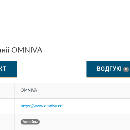
аніі OMNIVA
КТ
ВОДГУКІ
0
OMNIVA
https://www.omniva.ee
Актыўны