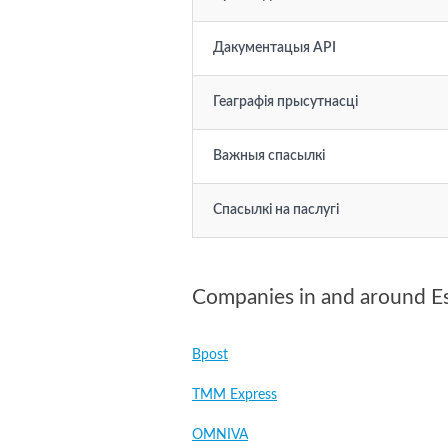
Дакументацыя API
Геаграфія прысутнасці
Важныя спасылкі
Спасылкі на паслугі
Companies in and around E
Bpost
TMM Express
OMNIVA