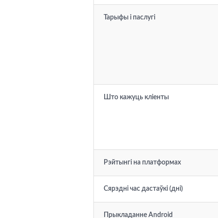
Тарыфы і паслугі
Што кажуць кліенты
Рэйтынгі на платформах
Сярэдні час дастаўкі (дні)
Прыкладанне Android