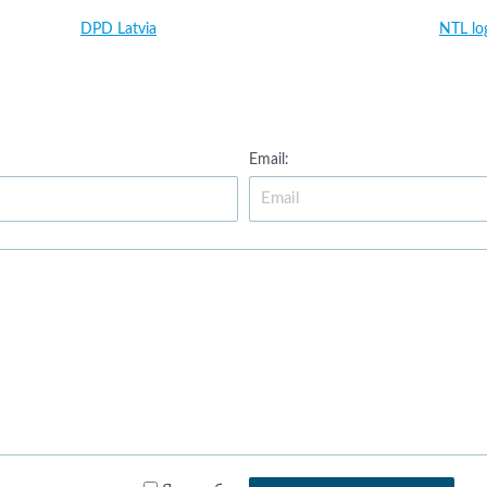
DPD Latvia
NTL log
Email: