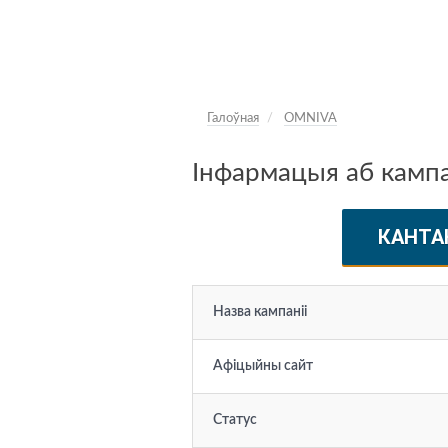
Галоўная
OMNIVA
Інфармацыя аб камп
КАНТА
Назва кампаніі
Афіцыйны сайт
Статус