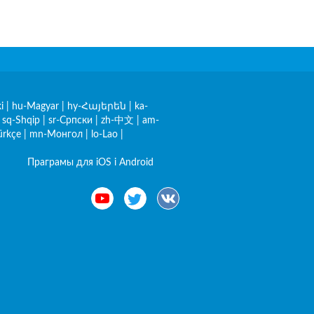
i
|
hu-Magyar
|
hy-Հայերեն
|
ka-
|
sq-Shqip
|
sr-Српски
|
zh-中文
|
am-
ürkçe
|
mn-Монгол
|
lo-Lao
|
Праграмы для iOS і Android