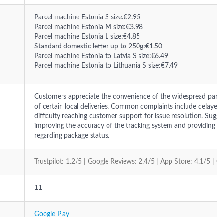
Parcel machine Estonia S size:€2.95
Parcel machine Estonia M size:€3.98
Parcel machine Estonia L size:€4.85
Standard domestic letter up to 250g:€1.50
Parcel machine Estonia to Latvia S size:€6.49
Parcel machine Estonia to Lithuania S size:€7.49
Customers appreciate the convenience of the widespread pa
of certain local deliveries. Common complaints include delay
difficulty reaching customer support for issue resolution. Su
improving the accuracy of the tracking system and providi
regarding package status.
Trustpilot: 1.2/5 | Google Reviews: 2.4/5 | App Store: 4.1/5 |
11
Google Play