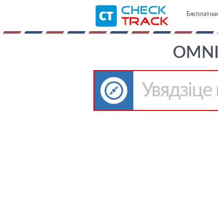
Бясплатная
OMNI